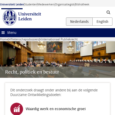
Ga naar hoofdinhoud
Universiteit Leiden
Studenten
Medewerkers
Organisatiegids
Bibliotheek
Menu
Home
Wetenschapsdossiers
Internationaal Publiekrecht
Recht, politiek en bestuur
Dit onderzoek draagt onder andere bij aan de volgende
Duurzame Ontwikkelingsdoelen:
Waardig werk en economische groei