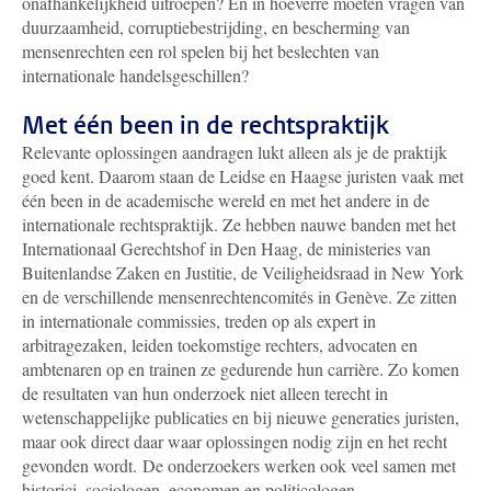
onafhankelijkheid uitroepen? En in hoeverre moeten vragen van
duurzaamheid, corruptiebestrijding, en bescherming van
mensenrechten een rol spelen bij het beslechten van
internationale handelsgeschillen?
Met één been in de rechtspraktijk
Relevante oplossingen aandragen lukt alleen als je de praktijk
goed kent. Daarom staan de Leidse en Haagse juristen vaak met
één been in de academische wereld en met het andere in de
internationale rechtspraktijk. Ze hebben nauwe banden met het
Internationaal Gerechtshof in Den Haag, de ministeries van
Buitenlandse Zaken en Justitie, de Veiligheidsraad in New York
en de verschillende mensenrechtencomités in Genève. Ze zitten
in internationale commissies, treden op als expert in
arbitragezaken, leiden toekomstige rechters, advocaten en
ambtenaren op en trainen ze gedurende hun carrière. Zo komen
de resultaten van hun onderzoek niet alleen terecht in
wetenschappelijke publicaties en bij nieuwe generaties juristen,
maar ook direct daar waar oplossingen nodig zijn en het recht
gevonden wordt. De onderzoekers werken ook veel samen met
historici, sociologen, economen en politicologen.