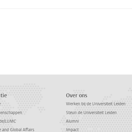
tie
Over ons
e
Werken bij de Universiteit Leiden
tenschappen
Steun de Universiteit Leiden
de/LUMC
Alumni
and Global Affairs
Impact