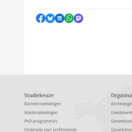
Delen op Facebook
Delen via Bluesky
Delen op LinkedIn
Delen via WhatsApp
Delen via Mastodon
Studiekeuze
Organisa
Bacheloropleidingen
Archeologi
Masteropleidingen
Geesteswe
PhD-programma's
Geneeskun
Onderwijs voor professionals
Governance 