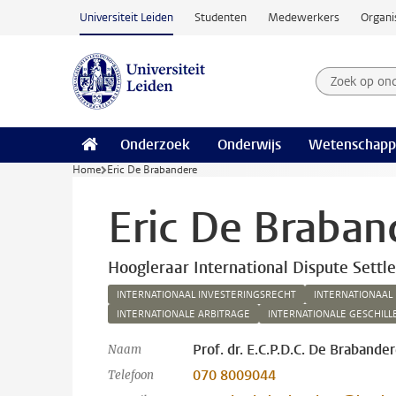
Ga naar hoofdinhoud
Universiteit Leiden
Studenten
Medewerkers
Organi
Zoek op on
Zoekterm
Onderzoek
Onderwijs
Wetenschapp
Home
Eric De Brabandere
Eric De Braban
Hoogleraar International Dispute Sett
INTERNATIONAAL INVESTERINGSRECHT
INTERNATIONAAL
INTERNATIONALE ARBITRAGE
INTERNATIONALE GESCHIL
Prof. dr. E.C.P.D.C. De Brabande
Naam
070 8009044
Telefoon