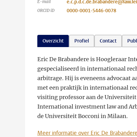
e.c.p.d.c.de.brabandere@law.lei
E-mail
0000-0001-5446-0078
ORCID iD
Overzicht
Profiel
Contact
Publ
Eric De Brabandere is Hoogleraar Int
gespecialiseerd in internationaal rec
arbitrage. Hij is eveneens advocaat
met een praktijk in internationaal rec
visiting professor aan de Universitei
International investment law and Arb
de Universiteit Bocconi in Milaan.
Meer informatie over Eric De Brabander