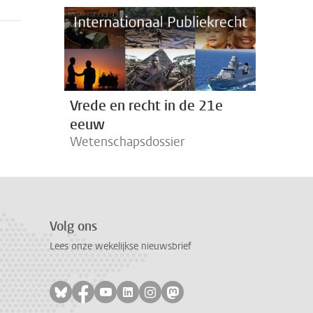
Vrede en recht in de 21e
eeuw
Wetenschapsdossier
Volg ons
Lees onze wekelijkse nieuwsbrief
Volg ons op bluesky
Volg ons op facebook
Volg ons op youtube
Volg ons op linkedin
Volg ons op instagram
Volg ons op mastodon