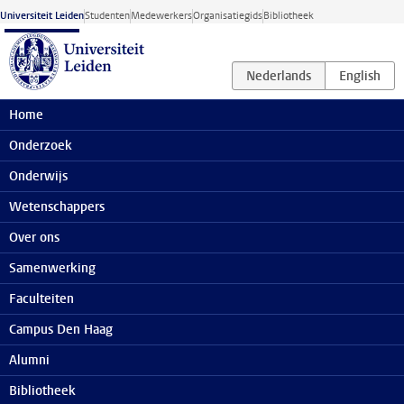
Ga naar hoofdinhoud
Universiteit Leiden
Studenten
Medewerkers
Organisatiegids
Bibliotheek
Home
Onderzoek
Onderwijs
Wetenschappers
Over ons
Samenwerking
Faculteiten
Campus Den Haag
Alumni
Bibliotheek