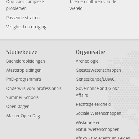
Oog voor complexe
Talen en culturen van de
problemen
wereld
Passende straffen
Veiligheid en dreiging
Studiekeuze
Organisatie
Bacheloropleidingen
Archeologie
Masteropleidingen
Geesteswetenschappen
PhD-programma's
Geneeskunde/LUMC
Onderwijs voor professionals
Governance and Global
Affairs
Summer Schools
Rechtsgeleerdheid
Open dagen
Sociale Wetenschappen
Master Open Dag
Wiskunde en
Natuurwetenschappen
Afrika-Studiecentrum Leiden