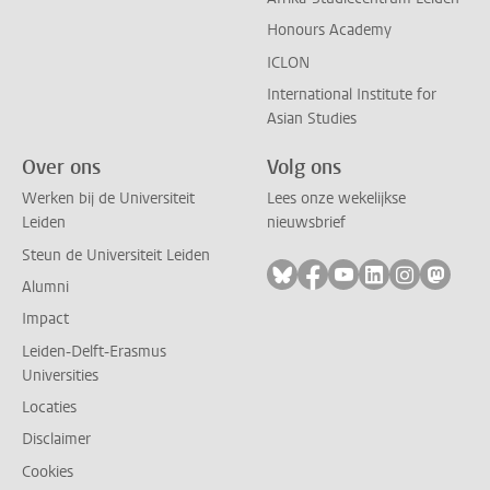
Honours Academy
ICLON
International Institute for
Asian Studies
Over ons
Volg ons
Werken bij de Universiteit
Lees onze wekelijkse
Leiden
nieuwsbrief
Steun de Universiteit Leiden
Volg ons op bluesky
Volg ons op facebook
Volg ons op youtub
Volg ons op li
Volg ons o
Volg 
Alumni
Impact
Leiden-Delft-Erasmus
Universities
Locaties
Disclaimer
Cookies