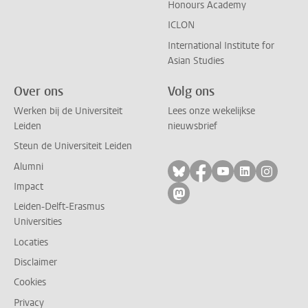
Honours Academy
ICLON
International Institute for
Asian Studies
Over ons
Volg ons
Werken bij de Universiteit
Lees onze wekelijkse
Leiden
nieuwsbrief
Steun de Universiteit Leiden
Alumni
Volg ons op bluesky
Volg ons op facebo
Volg ons op yo
Volg ons op
Volg on
Impact
Volg ons op mastodon
Leiden-Delft-Erasmus
Universities
Locaties
Disclaimer
Cookies
Privacy