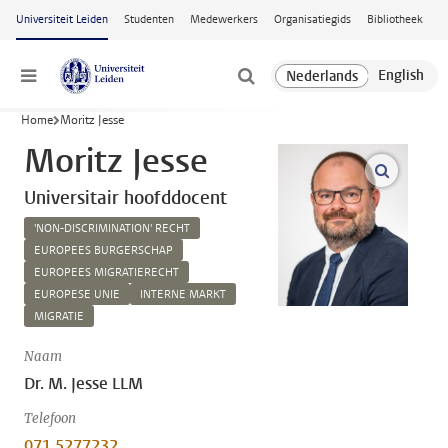
Ga naar hoofdinhoud
Universiteit Leiden
Studenten
Medewerkers
Organisatiegids
Bibliotheek
Menu
Home
Moritz Jesse
Moritz Jesse
open m
Universitair hoofddocent
'NON-DISCRIMINATION' RECHT
EUROPEES BURGERSCHAP
EUROPEES MIGRATIERECHT
EUROPESE UNIE
INTERNE MARKT
MIGRATIE
Naam
Dr. M. Jesse LLM
Telefoon
071 5277232