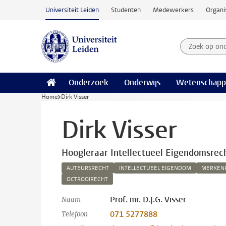
Ga naar hoofdinhoud
Universiteit Leiden
Studenten
Medewerkers
Organi
Zoek op on
Zoekterm
Onderzoek
Onderwijs
Wetenschapp
Home
Dirk Visser
Dirk Visser
Hoogleraar Intellectueel Eigendomsrec
AUTEURSRECHT
INTELLECTUEEL EIGENDOM
MERKEN
OCTROOIRECHT
Prof. mr. D.J.G. Visser
Naam
071 5277888
Telefoon