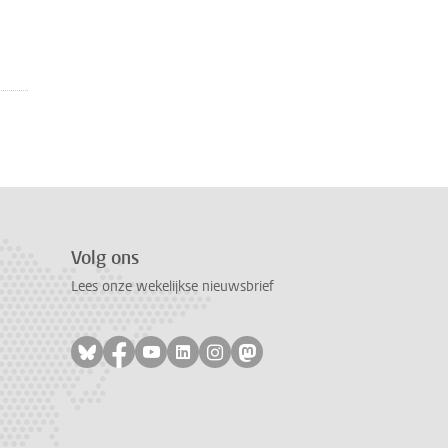
Volg ons
Lees onze wekelijkse nieuwsbrief
Volg ons op bluesky
Volg ons op facebook
Volg ons op youtube
Volg ons op linkedin
Volg ons op instagram
Volg ons op mastodon