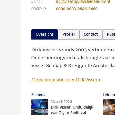
d.j.g.visser@law.leidenuniv.nl
E-mail
0000-0003-2846-9460
ORCID iD
Overzicht
Profiel
Contact
Publ
Dirk Visser is sinds 2003 verbonden a
Ondernemingsrecht als hoogleraar int
Visser Schaap & Kreijger te Amsterd
Meer informatie over Dirk Visser
Nieuws
Leiden
30 april 2026
Dirk Visser: Onduidelijk
wat Taylor Swift zal