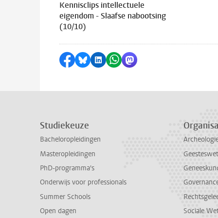
Kennisclips intellectuele
eigendom - Slaafse nabootsing
(10/10)
Delen op Facebook
Delen via Bluesky
Delen op LinkedIn
Delen via WhatsApp
Delen via Mastodon
Studiekeuze
Organisa
Bacheloropleidingen
Archeologi
Masteropleidingen
Geesteswe
PhD-programma's
Geneeskun
Onderwijs voor professionals
Governance 
Summer Schools
Rechtsgele
Open dagen
Sociale We