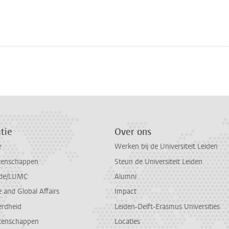
tie
Over ons
e
Werken bij de Universiteit Leiden
tenschappen
Steun de Universiteit Leiden
de/LUMC
Alumni
and Global Affairs
Impact
erdheid
Leiden-Delft-Erasmus Universities
tenschappen
Locaties