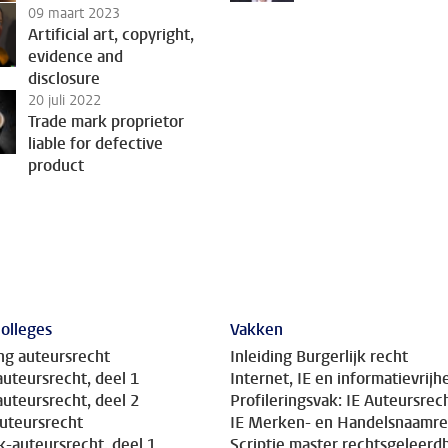
09 maart 2023
Artificial art, copyright,
evidence and
disclosure
20 juli 2022
Trade mark proprietor
liable for defective
product
olleges
Vakken
ing auteursrecht
Inleiding Burgerlijk recht
auteursrecht, deel 1
Internet, IE en informatievrijh
auteursrecht, deel 2
Profileringsvak: IE Auteursrec
uteursrecht
IE Merken- en Handelsnaamre
-auteursrecht, deel 1
Scriptie master rechtsgeleerd