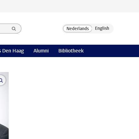
 Den Haag
Alumni
Bibliotheek
open modal