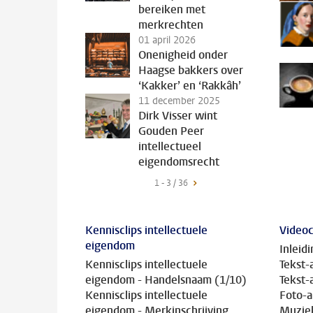
bereiken met
merkrechten
01 april 2026
Onenigheid onder
Haagse bakkers over
‘Kakker’ en ‘Rakkâh’
11 december 2025
Dirk Visser wint
Gouden Peer
intellectueel
eigendomsrecht
1 - 3 / 36
Kennisclips intellectuele
Videoc
eigendom
Inleid
Kennisclips intellectuele
Tekst-
eigendom - Handelsnaam (1/10)
Tekst-
Kennisclips intellectuele
Foto-a
eigendom - Merkinschrijving
Muziek