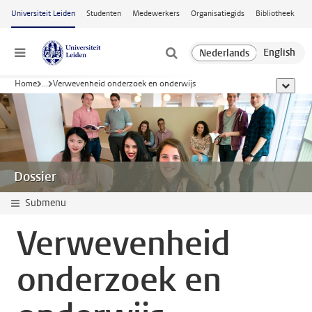
Ga naar hoofdinhoud
Universiteit Leiden
Studenten
Medewerkers
Organisatiegids
Bibliotheek
Menu
Home
...
Verwevenheid onderzoek en onderwijs
toon all
Dossier
Submenu
Verwevenheid
onderzoek en