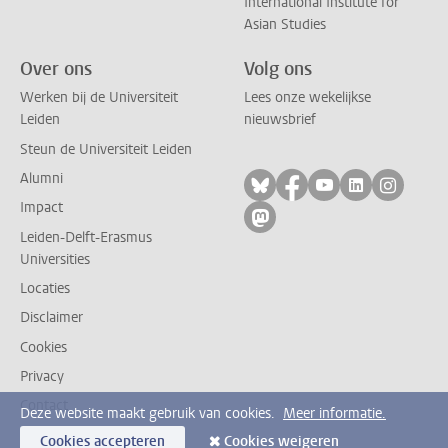
International Institute for
Asian Studies
Over ons
Volg ons
Werken bij de Universiteit
Lees onze wekelijkse
Leiden
nieuwsbrief
Steun de Universiteit Leiden
Alumni
Volg ons op bluesky
Volg ons op facebo
Volg ons op yo
Volg ons op
Volg on
Impact
Volg ons op mastodon
Leiden-Delft-Erasmus
Universities
Locaties
Disclaimer
Cookies
Privacy
Contact
Deze website maakt gebruik van cookies.
Meer informatie.
Cookies accepteren
Cookies weigeren