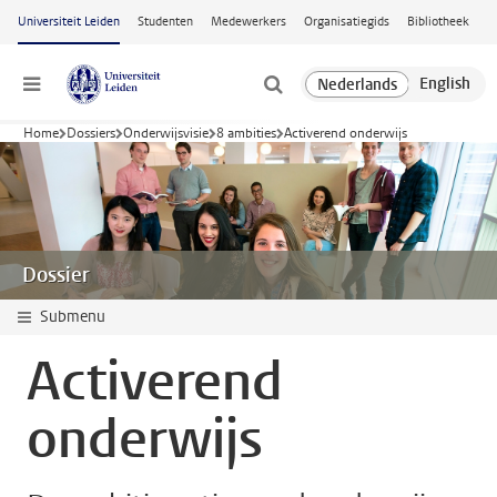
Ga naar hoofdinhoud
Universiteit Leiden
Studenten
Medewerkers
Organisatiegids
Bibliotheek
Menu
Home
Dossiers
Onderwijsvisie
8 ambities
Activerend onderwijs
Dossier
Submenu
Activerend
onderwijs