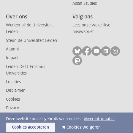
Asian Studies
Over ons
Volg ons
Werken bij de Universiteit
Lees onze wekelijkse
Leiden
nieuwsbrief
Steun de Universiteit Leiden
Alumni
Volg ons op bluesky
Volg ons op facebo
Volg ons op yo
Volg ons op
Volg on
Impact
Volg ons op mastodon
Leiden-Delft-Erasmus
Universities
Locaties
Disclaimer
Cookies
Privacy
Contact
Deze website maakt gebruik van cookies.
Meer informatie.
Cookies accepteren
Cookies weigeren