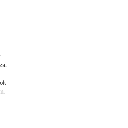
f
zal
Ook
an.
e