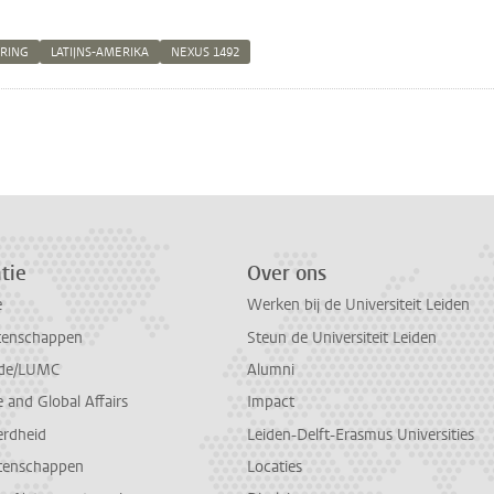
ERING
LATIJNS-AMERIKA
NEXUS 1492
n
atsApp
 Mastodon
tie
Over ons
e
Werken bij de Universiteit Leiden
tenschappen
Steun de Universiteit Leiden
de/LUMC
Alumni
and Global Affairs
Impact
erdheid
Leiden-Delft-Erasmus Universities
tenschappen
Locaties