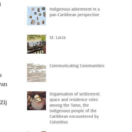
n
Indigenous adornment in a
pan-Caribbean perspective
St. Lucia
Communicating Communities
s
van
Organisation of settlement
space and residence rules
Zij
among the Taino, the
indigenous people of the
Caribbean encountered by
Columbus