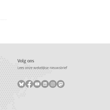
Volg ons
Lees onze wekelijkse nieuwsbrief
Volg ons op bluesky
Volg ons op facebook
Volg ons op youtube
Volg ons op linkedin
Volg ons op instagram
Volg ons op mastodon