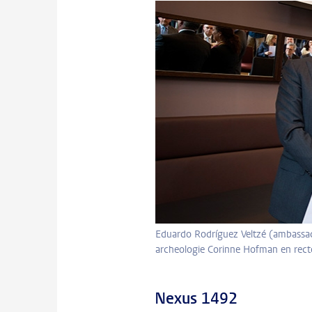
Eduardo Rodríguez Veltzé (ambassa
archeologie Corinne Hofman en recto
Nexus 1492