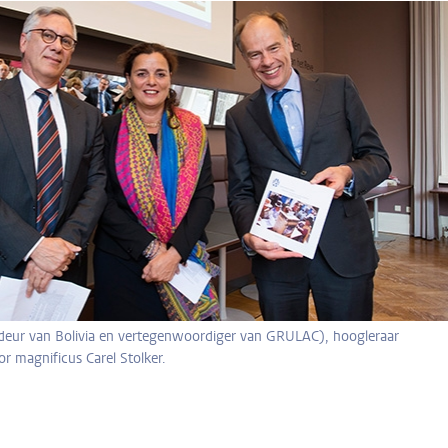
deur van Bolivia en vertegenwoordiger van GRULAC), hoogleraar
r magnificus Carel Stolker.