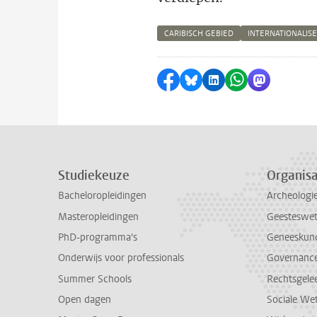
CARIBISCH GEBIED
INTERNATIONALIS
Delen op Facebook
Delen via Bluesky
Delen op LinkedI
Delen via Wh
Delen via
Studiekeuze
Organisa
Bacheloropleidingen
Archeologi
Masteropleidingen
Geesteswe
PhD-programma's
Geneeskun
Onderwijs voor professionals
Governance 
Summer Schools
Rechtsgele
Open dagen
Sociale We