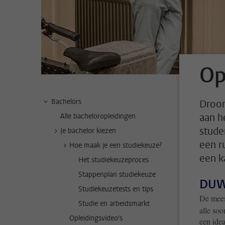
Op
Bachelors
Droom
aan h
Alle bacheloropleidingen
stude
Je bachelor kiezen
een r
Hoe maak je een studiekeuze?
een k
Het studiekeuzeproces
Stappenplan studiekeuze
DU
Studiekeuzetests en tips
De mees
Studie en arbeidsmarkt
alle soo
Opleidingsvideo's
een ide