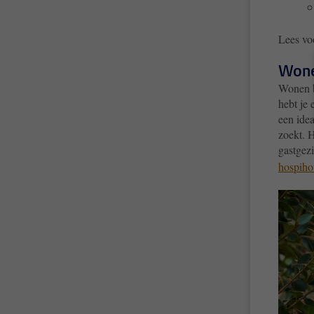
Lees vo
Wone
Wonen b
hebt je
een idea
zoekt. 
gastgezi
hospiho