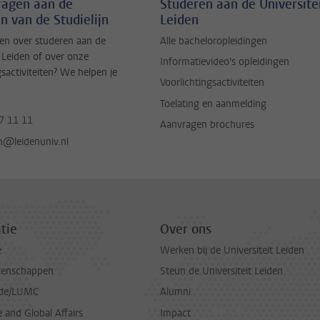
vragen aan de
Studeren aan de Universite
n van de Studielijn
Leiden
en over studeren aan de
Alle bacheloropleidingen
t Leiden of over onze
Informatievideo's opleidingen
gsactiviteiten? We helpen je
Voorlichtingsactiviteiten
Toelating en aanmelding
7 11 11
Aanvragen brochures
jn@leidenuniv.nl
tie
Over ons
e
Werken bij de Universiteit Leiden
tenschappen
Steun de Universiteit Leiden
de/LUMC
Alumni
and Global Affairs
Impact