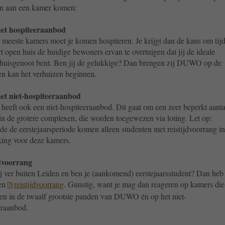
n aan een kamer komen:
het hospiteeraanbod
 meeste kamers moet je komen hospiteren. Je krijgt dan de kans om tij
t open huis de huidige bewoners ervan te overtuigen dat jij de ideale
huisgenoot bent. Ben jij de gelukkige? Dan brengen zij DUWO op de
en kan het verhuizen beginnen.
het niet-hospiteeraanbod
eft ook een niet-hospiteeraanbod. Dit gaat om een zeer beperkt aanta
in de grotere complexen, die worden toegewezen via loting. Let op:
de de eerstejaarsperiode komen alleen studenten met reistijdvoorrang in
ing voor deze kamers.
dvoorrang
j ver buiten Leiden en ben je (aankomend) eerstejaarsstudent? Dan heb 
ien
reistijdvoorrang
. Gunstig, want je mag dan reageren op kamers die
en in de twaalf grootste panden van DUWO én op het niet-
eraanbod.