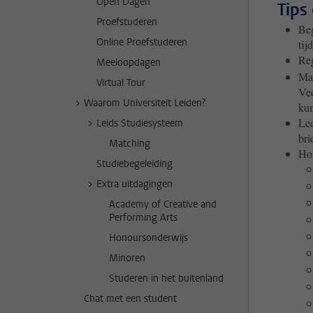
Open Dagen
Tips
Proefstuderen
Beg
Online Proefstuderen
tij
Reg
Meeloopdagen
Maa
Virtual Tour
Vee
Waarom Universiteit Leiden?
kun
Lee
Leids Studiesysteem
bri
Matching
Hou
Studiebegeleiding
Extra uitdagingen
Academy of Creative and
Performing Arts
Honoursonderwijs
Minoren
Studeren in het buitenland
Chat met een student