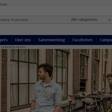
theek
werp of persoon en selecteer categorie
Alle categorieën
pers
Over ons
Samenwerking
Faculteiten
Campu
 Leiden
Op kamers