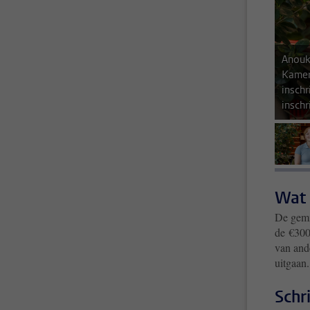
Anouk
Kamer
inschr
insch
Wat 
De gemi
de €300
van and
uitgaan
Schr