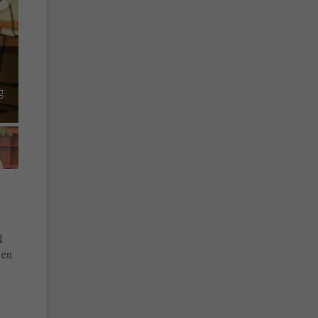
g
eelding 5
l
 en