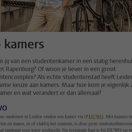
 kamers
 jij van een studentenkamer in een statig herenhu
et Rapenburg? Of woon je liever in een groot
ntencomplex? Als echte studentenstad heeft Leide
uime keuze aan kamers. Maar hoe kom je eigenlijk 
amer en wat verandert er dan allemaal?
WO
te studenten in Leiden vinden een kamer via
DUWO
. Met kamers i
rten en maten, in of vlakbij het centrum, is deze grote studentenhuisvest
aal startpunt voor jouw zoektocht. Na registratie kun je bij DUWO op t