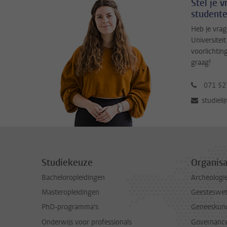
Stel je 
studente
Heb je vrag
Universitei
voorlichtin
graag!
071 52
studieli
Studiekeuze
Organisa
Bacheloropleidingen
Archeologi
Masteropleidingen
Geesteswe
PhD-programma's
Geneeskun
Onderwijs voor professionals
Governance 