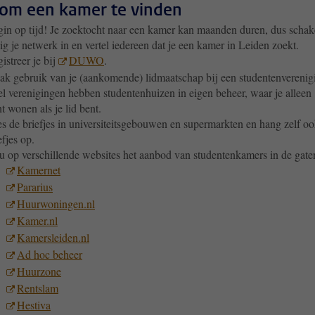
 om een kamer te vinden
in op tijd! Je zoektocht naar een kamer kan maanden duren, dus schak
dig je netwerk in en vertel iedereen dat je een kamer in Leiden zoekt.
istreer je bij
DUWO
.
k gebruik van je (aankomende) lidmaatschap bij een studentenverenig
l verenigingen hebben studentenhuizen in eigen beheer, waar je alleen
t wonen als je lid bent.
s de briefjes in universiteitsgebouwen en supermarkten en hang zelf o
efjes op.
 op verschillende websites het aanbod van studentenkamers in de gate
Kamernet
Pararius
Huurwoningen.nl
Kamer.nl
Kamersleiden.nl
Ad hoc beheer
Huurzone
Rentslam
Hestiva