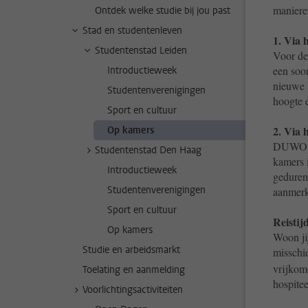
maniere
Ontdek welke studie bij jou past
Stad en studentenleven
1. Via 
Studentenstad Leiden
Voor de
een soor
Introductieweek
nieuwe 
Studentenverenigingen
hoogte 
Sport en cultuur
2. Via 
Op kamers
DUWO he
Studentenstad Den Haag
kamers 
Introductieweek
geduren
Studentenverenigingen
aanmerk
Sport en cultuur
Reistij
Op kamers
Woon ji
Studie en arbeidsmarkt
missch
vrijkom
Toelating en aanmelding
hospite
Voorlichtingsactiviteiten