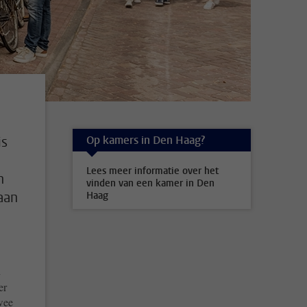
Op kamers in Den Haag?
is
Lees meer informatie over het
n
vinden van een kamer in Den
aan
Haag
n
er
wee