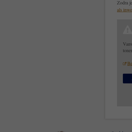
Zodra je
als inw
Vanw
tone
Be