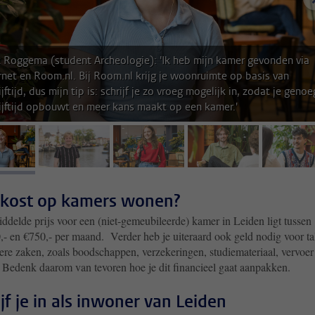
 Roggema (student Archeologie): 'Ik heb mijn kamer gevonden via
net en Room.nl. Bij Room.nl krijg je woonruimte op basis van
ijftijd, dus mijn tip is: schrijf je zo vroeg mogelijk in, zodat je genoe
rijftijd opbouwt en meer kans maakt op een kamer.'
afbeelding 1
afbeelding 2
afbeelding 3
afbeelding 4
afb
kost op kamers wonen?
ddelde prijs voor een (niet-gemeubileerde) kamer in Leiden ligt tussen
,- en €750,- per maand. Verder heb je uiteraard ook geld nodig voor ta
ere zaken, zoals boodschappen, verzekeringen, studiemateriaal, vervoer
. Bedenk daarom van tevoren hoe je dit financieel gaat aanpakken.
ijf je in als inwoner van Leiden