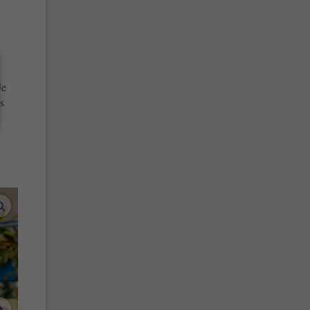
Je
s
vergroot afbeeldingen
volgende afbeelding