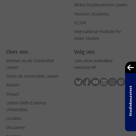
Afrika-Studiecentrum Leiden
Honours Academy
ICLON
International Institute for
Asian Studies
Over ons
Volg ons
Werken bij de Universiteit
Lees onze wekelijkse
Leiden
nieuwsbrief
Steun de Universiteit Leiden
Volg ons op bluesky
Volg ons op facebook
Volg ons op youtub
Volg ons op li
Volg ons o
Volg 
Alumni
Studiekeuzetest
Impact
Leiden-Delft-Erasmus
Universities
Locaties
Disclaimer