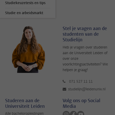
Studiekeuzetests en tips
Studie en arbeidsmarkt
Stel je vragen aan de
studenten van de
Studielijn
Heb je vragen over studeren
aan de Universiteit Leiden of
over onze
voorlichtingsactiviteiten? We
helpen je graag!
071 527 11 11
studielijn@leidenuniv.nl
Studeren aan de
Volg ons op Social
Universiteit Leiden
Media
Volg ons op instagram
Volg ons op facebook
Volg ons op youtub
Alle bacheloropleidingen