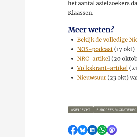
het aantal asielzoekers da
Klaassen.
Meer weten?
Bekijk de volledige 
NOS-podcast
(17 okt)
NRC-artike
l (20 okto
Volkskrant-artikel
(21
Nieuwsuur
(23 okt) va
ASIELRECHT
EUROPEES MIGRATIEREC
Delen op Facebook
Delen via Bluesky
Delen op LinkedI
Delen via Wh
Delen via