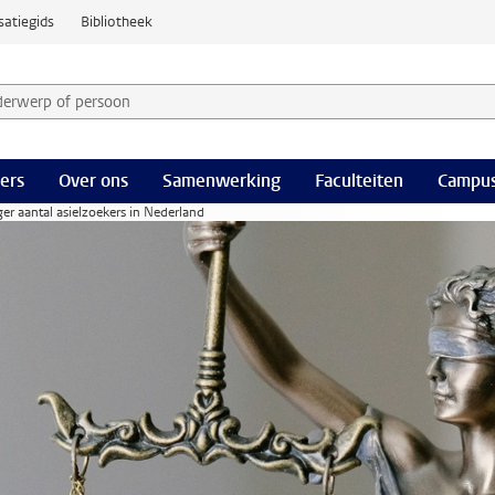
satiegids
Bibliotheek
derwerp of persoon en selecteer categorie
ers
Over ons
Samenwerking
Faculteiten
Campus
ger aantal asielzoekers in Nederland