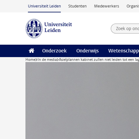
Ga naar hoofdinhoud
Universiteit Leiden
Studenten
Medewerkers
Organi
Zoek op on
Zoekterm
Onderzoek
Onderwijs
Wetenschapp
Home
In de media
Asielplannen kabinet zullen niet leiden tot een la