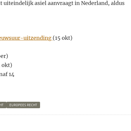
t uiteindelijk asiel aanvraagt in Nederland, aldus
Nieuwsuur-uitzending
(15 okt)
ber)
 okt)
naf 14
HT
EUROPEES RECHT
n
atsApp
 Mastodon