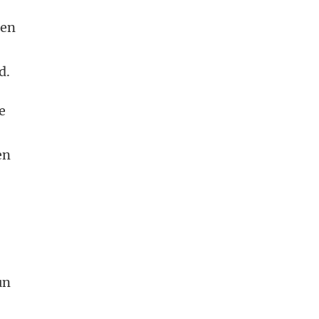
ten
r
d.
e
en
un
p