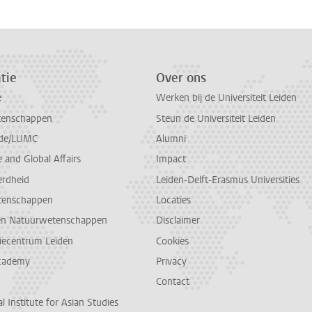
tie
Over ons
e
Werken bij de Universiteit Leiden
tenschappen
Steun de Universiteit Leiden
de/LUMC
Alumni
and Global Affairs
Impact
erdheid
Leiden-Delft-Erasmus Universities
tenschappen
Locaties
en Natuurwetenschappen
Disclaimer
diecentrum Leiden
Cookies
cademy
Privacy
Contact
l Institute for Asian Studies