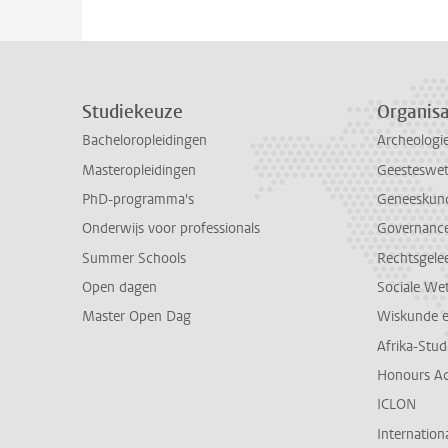
Studiekeuze
Organisa
Bacheloropleidingen
Archeologi
Masteropleidingen
Geesteswe
PhD-programma's
Geneeskun
Onderwijs voor professionals
Governance 
Summer Schools
Rechtsgele
Open dagen
Sociale We
Master Open Dag
Wiskunde 
Afrika-Stu
Honours A
ICLON
Internationa