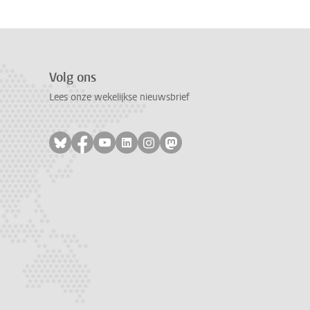
Volg ons
Lees onze wekelijkse nieuwsbrief
Volg ons op bluesky
Volg ons op facebook
Volg ons op youtube
Volg ons op linkedin
Volg ons op instagram
Volg ons op mastodon