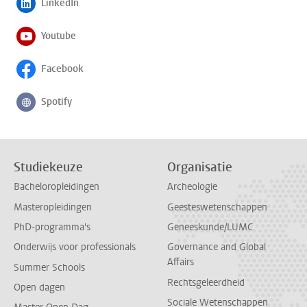
LinkedIn
Volg ons op
Youtube
Volg ons op
Facebook
Volg ons op
Spotify
Volg ons op
Studiekeuze
Organisatie
Bacheloropleidingen
Archeologie
Masteropleidingen
Geesteswetenschappen
PhD-programma's
Geneeskunde/LUMC
Onderwijs voor professionals
Governance and Global
Affairs
Summer Schools
Rechtsgeleerdheid
Open dagen
Sociale Wetenschappen