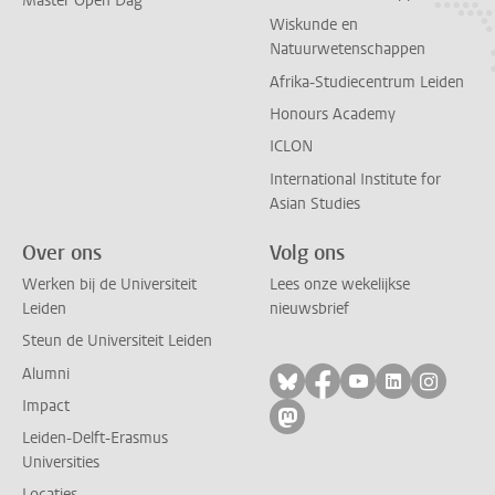
Master Open Dag
Wiskunde en
Natuurwetenschappen
Afrika-Studiecentrum Leiden
Honours Academy
ICLON
International Institute for
Asian Studies
Over ons
Volg ons
Werken bij de Universiteit
Lees onze wekelijkse
Leiden
nieuwsbrief
Steun de Universiteit Leiden
Alumni
Volg ons op bluesky
Volg ons op facebo
Volg ons op yo
Volg ons op
Volg on
Impact
Volg ons op mastodon
Leiden-Delft-Erasmus
Universities
Locaties