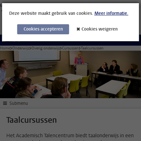
Ga direct naar de inhoud
Universiteit Leiden
Studenten
Medewerkers
Organisatiegids
Bibliotheek
Deze website maakt gebruik van cookies.
Meer informatie.
Cookies accepteren
Cookies weigeren
Menu
Home
Onderwijs
Overig onderwijs
Cursussen
Taalcursussen
Submenu
Taalcursussen
Het Academisch Talencentrum biedt taalonderwijs in een