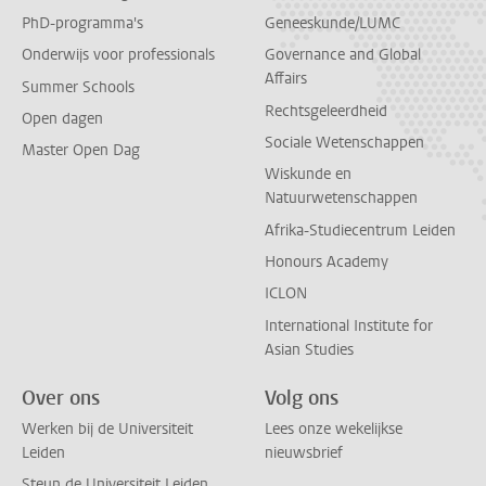
PhD-programma's
Geneeskunde/LUMC
Onderwijs voor professionals
Governance and Global
Affairs
Summer Schools
Rechtsgeleerdheid
Open dagen
Sociale Wetenschappen
Master Open Dag
Wiskunde en
Natuurwetenschappen
Afrika-Studiecentrum Leiden
Honours Academy
ICLON
International Institute for
Asian Studies
Over ons
Volg ons
Werken bij de Universiteit
Lees onze wekelijkse
Leiden
nieuwsbrief
Steun de Universiteit Leiden