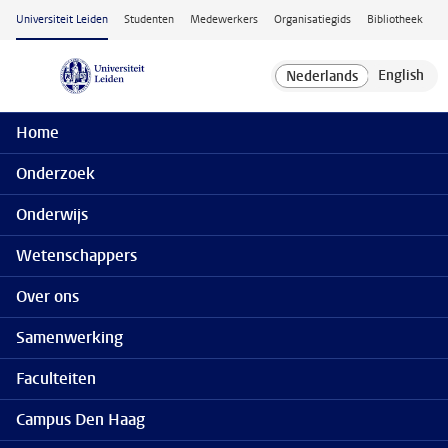
Ga naar hoofdinhoud
Universiteit Leiden
Studenten
Medewerkers
Organisatiegids
Bibliotheek
Home
Onderzoek
Onderwijs
Wetenschappers
Over ons
Samenwerking
Faculteiten
Campus Den Haag