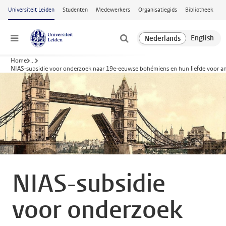
Ga naar hoofdinhoud
Universiteit Leiden
Studenten
Medewerkers
Organisatiegids
Bibliotheek
Menu
Home
...
NIAS-subsidie voor onderzoek naar 19e-eeuwse bohémiens en hun liefde voor a
NIAS-subsidie
voor onderzoek