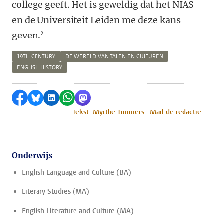
college geeft. Het is geweldig dat het NIAS
en de Universiteit Leiden me deze kans
geven.’
19TH CENTURY
DE WERELD VAN TALEN EN CULTUREN
ENGLISH HISTORY
Delen op Facebook
Delen via Bluesky
Delen op LinkedIn
Delen via WhatsApp
Delen via Mastodon
Tekst: Myrthe Timmers | Mail de redactie
Onderwijs
English Language and Culture (BA)
Literary Studies (MA)
English Literature and Culture (MA)