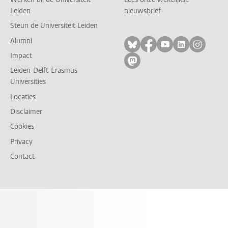
Leiden
nieuwsbrief
Steun de Universiteit Leiden
Alumni
Volg ons op bluesky
Volg ons op facebo
Volg ons op yo
Volg ons op
Volg on
Impact
Volg ons op mastodon
Leiden-Delft-Erasmus
Universities
Locaties
Disclaimer
Cookies
Privacy
Contact