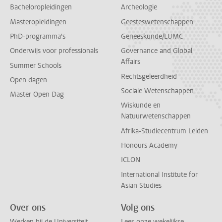
Bacheloropleidingen
Archeologie
Masteropleidingen
Geesteswetenschappen
PhD-programma's
Geneeskunde/LUMC
Onderwijs voor professionals
Governance and Global
Affairs
Summer Schools
Rechtsgeleerdheid
Open dagen
Sociale Wetenschappen
Master Open Dag
Wiskunde en
Natuurwetenschappen
Afrika-Studiecentrum Leiden
Honours Academy
ICLON
International Institute for
Asian Studies
Over ons
Volg ons
Werken bij de Universiteit
Lees onze wekelijkse