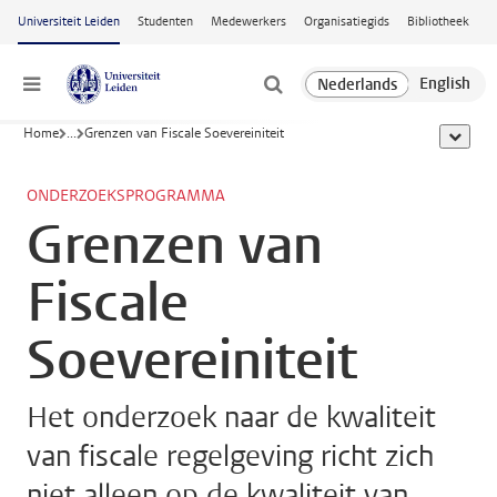
Ga naar hoofdinhoud
Universiteit Leiden
Studenten
Medewerkers
Organisatiegids
Bibliotheek
Menu
Home
...
Grenzen van Fiscale Soevereiniteit
toon all
ONDERZOEKSPROGRAMMA
Grenzen van
Fiscale
Soevereiniteit
Het onderzoek naar de kwaliteit
van fiscale regelgeving richt zich
niet alleen op de kwaliteit van