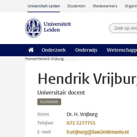
Ga naar hoofdinhoud
Universiteit Leiden
Studenten
Medewerkers
Organi
Zoek op on
Zoekterm
Onderzoek
Onderwijs
Wetenschapp
Home
Hendrik Vrijburg
Hendrik Vrijbu
Universitair docent
ECONOMIE
Dr. H. Vrijburg
Naam
071 5277755
Telefoon
h.vrijburg@law.leidenuniv.nl
E-mail