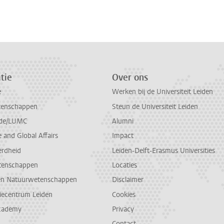
tie
Over ons
e
Werken bij de Universiteit Leiden
tenschappen
Steun de Universiteit Leiden
de/LUMC
Alumni
and Global Affairs
Impact
erdheid
Leiden-Delft-Erasmus Universities
tenschappen
Locaties
en Natuurwetenschappen
Disclaimer
diecentrum Leiden
Cookies
cademy
Privacy
Contact