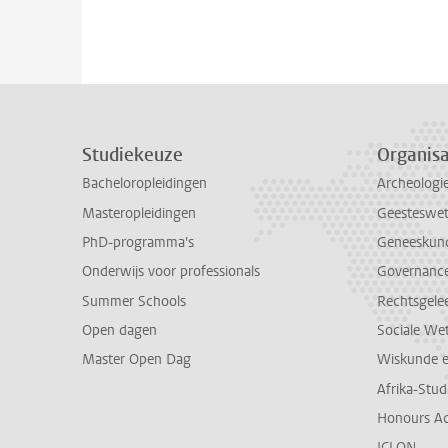
Studiekeuze
Organisa
Bacheloropleidingen
Archeologi
Masteropleidingen
Geesteswe
PhD-programma's
Geneeskun
Onderwijs voor professionals
Governance 
Summer Schools
Rechtsgele
Open dagen
Sociale We
Master Open Dag
Wiskunde 
Afrika-Stu
Honours A
ICLON