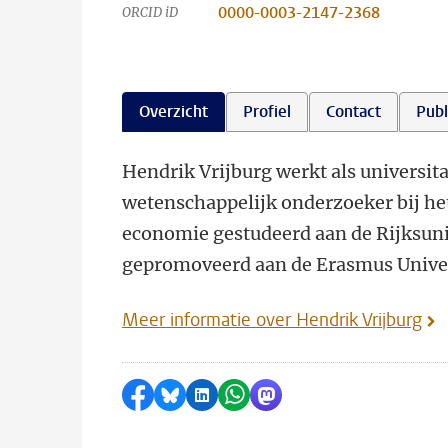
0000-0003-2147-2368
ORCID iD
Overzicht
Profiel
Contact
Publ
Hendrik Vrijburg werkt als universita
wetenschappelijk onderzoeker bij he
economie gestudeerd aan de Rijksuni
gepromoveerd aan de Erasmus Univer
Meer informatie over Hendrik Vrijburg
Delen op Facebook
Delen via Bluesky
Delen op LinkedIn
Delen via WhatsApp
Delen via Mastodon