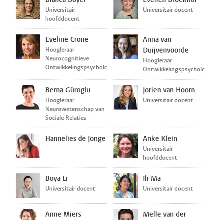
Universitair
Universitair docent
hoofddocent
Eveline Crone
Anna van
Hoogleraar
Duijvenvoorde
Neurocognitieve
Hoogleraar
Ontwikkelingspsychologie
Ontwikkelingspsychologie
Berna Güroglu
Jorien van Hoorn
Hoogleraar
Universitair docent
Neurowetenschap van
Sociale Relaties
Hannelies de Jonge
Anke Klein
Universitair
hoofddocent
Boya Li
Ili Ma
Universitair docent
Universitair docent
Anne Miers
Melle van der