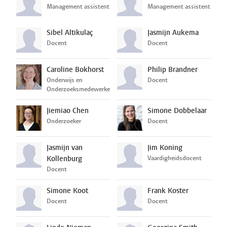
Management assistent
Management assistent
Sibel Altikulaç
Jasmijn Aukema
Docent
Docent
Caroline Bokhorst
Philip Brandner
Onderwijs en
Docent
Onderzoeksmedewerker
Jiemiao Chen
Simone Dobbelaar
Onderzoeker
Docent
Jasmijn van
Jim Koning
Kollenburg
Vaardigheidsdocent
Docent
Simone Koot
Frank Koster
Docent
Docent