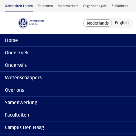
Ga naar hoofdinhoud
Universiteit Leiden
Studenten
Medewerkers
Organisatiegids
Bibliotheek
Home
Onderzoek
Onderwijs
Wetenschappers
Over ons
Samenwerking
Faculteiten
Campus Den Haag