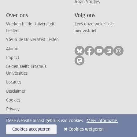
Asian Studies
Over ons
Volg ons
Werken bij de Universiteit
Lees onze wekelijkse
Leiden
nieuwsbrief
Steun de Universiteit Leiden
Alumni
Volg ons op bluesky
Volg ons op facebo
Volg ons op yo
Volg ons op
Volg on
Impact
Volg ons op mastodon
Leiden-Delft-Erasmus
Universities
Locaties
Disclaimer
Cookies
Privacy
Contact
Deze website maakt gebruik van cookies.
Meer informatie.
Cookies accepteren
Cookies weigeren