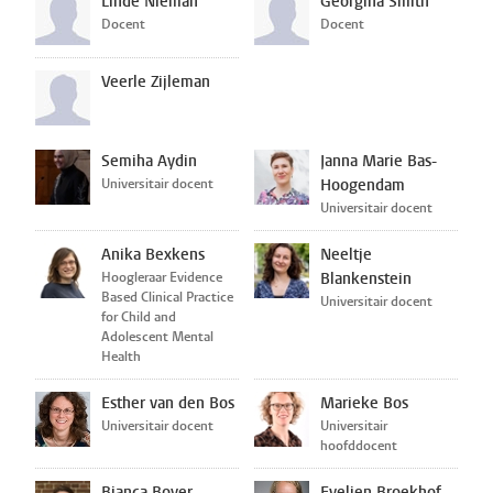
Linde Nieman
Georgina Smith
Docent
Docent
Veerle Zijleman
Semiha Aydin
Janna Marie Bas-
Universitair docent
Hoogendam
Universitair docent
Anika Bexkens
Neeltje
Hoogleraar Evidence
Blankenstein
Based Clinical Practice
Universitair docent
for Child and
Adolescent Mental
Health
Esther van den Bos
Marieke Bos
Universitair docent
Universitair
hoofddocent
Bianca Boyer
Evelien Broekhof