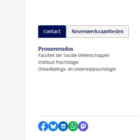
Contact
Nevenwerkzaamheden
Promovendus
Faculteit der Sociale Wetenschappen
Instituut Psychologie
Ontwikkelings- en onderwijspsychologie
Delen op Facebook
Delen via Bluesky
Delen op LinkedIn
Delen via WhatsApp
Delen via Mastodon