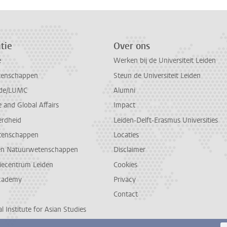
tie
Over ons
e
Werken bij de Universiteit Leiden
tenschappen
Steun de Universiteit Leiden
de/LUMC
Alumni
and Global Affairs
Impact
erdheid
Leiden-Delft-Erasmus Universities
tenschappen
Locaties
en Natuurwetenschappen
Disclaimer
diecentrum Leiden
Cookies
cademy
Privacy
Contact
l Institute for Asian Studies