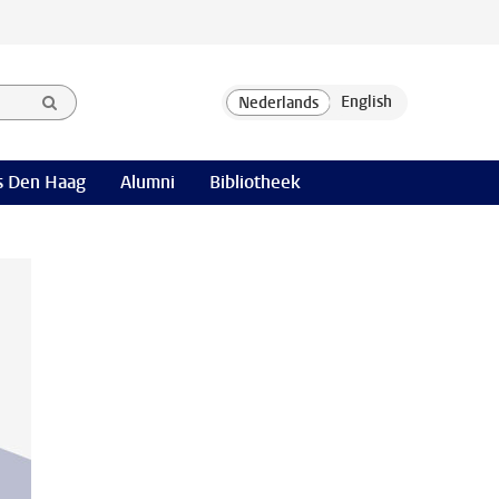
 Den Haag
Alumni
Bibliotheek