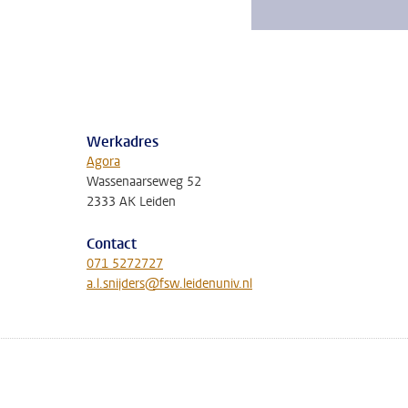
Werkadres
Agora
Wassenaarseweg 52
2333 AK Leiden
Contact
071 5272727
a.l.snijders@fsw.leidenuniv.nl