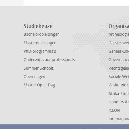
Studiekeuze
Organisa
Bacheloropleidingen
Archeologi
Masteropleidingen
Geesteswe
PhD-programma's
Geneeskun
Onderwijs voor professionals
Governance 
Summer Schools
Rechtsgele
Open dagen
Sociale We
Master Open Dag
Wiskunde 
Afrika-Stu
Honours A
ICLON
Internationa