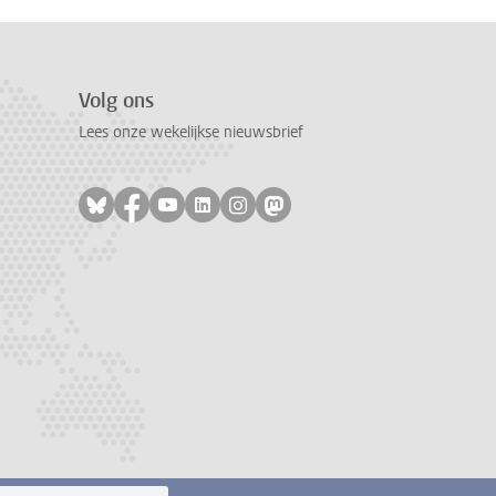
Volg ons
Lees onze wekelijkse nieuwsbrief
Volg ons op bluesky
Volg ons op facebook
Volg ons op youtube
Volg ons op linkedin
Volg ons op instagram
Volg ons op mastodon