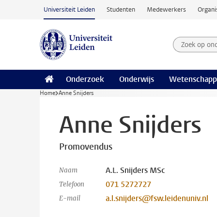
Ga naar hoofdinhoud
Universiteit Leiden
Studenten
Medewerkers
Organi
Zoek op on
Zoekterm
Onderzoek
Onderwijs
Wetenschapp
Home
Anne Snijders
Anne Snijders
Promovendus
A.L. Snijders MSc
Naam
071 5272727
Telefoon
a.l.snijders@fsw.leidenuniv.nl
E-mail