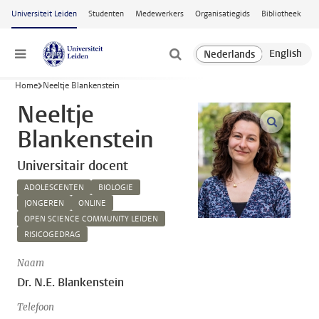
Ga naar hoofdinhoud
Universiteit Leiden
Studenten
Medewerkers
Organisatiegids
Bibliotheek
Menu
Home
Neeltje Blankenstein
Neeltje
open m
Blankenstein
Universitair docent
ADOLESCENTEN
BIOLOGIE
JONGEREN
ONLINE
OPEN SCIENCE COMMUNITY LEIDEN
RISICOGEDRAG
Naam
Dr. N.E. Blankenstein
Telefoon