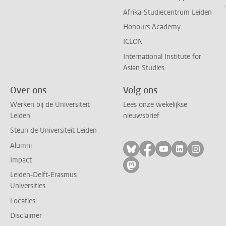
Afrika-Studiecentrum Leiden
Honours Academy
ICLON
International Institute for
Asian Studies
Over ons
Volg ons
Werken bij de Universiteit
Lees onze wekelijkse
Leiden
nieuwsbrief
Steun de Universiteit Leiden
Alumni
Volg ons op bluesky
Volg ons op facebo
Volg ons op yo
Volg ons op
Volg on
Impact
Volg ons op mastodon
Leiden-Delft-Erasmus
Universities
Locaties
Disclaimer