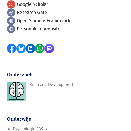
Google Scholar
Volg ons op
Research Gate
Volg ons op
Open Science Framework
Volg ons op
Persoonlijke website
Volg ons op
Delen op Facebook
Delen via Bluesky
Delen op LinkedIn
Delen via WhatsApp
Delen via Mastodon
Onderzoek
Brain and Development
Onderwijs
Psychologie (BSc)