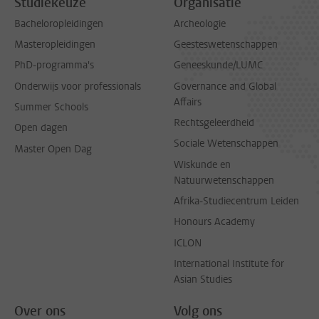
Studiekeuze
Organisatie
Bacheloropleidingen
Archeologie
Masteropleidingen
Geesteswetenschappen
PhD-programma's
Geneeskunde/LUMC
Onderwijs voor professionals
Governance and Global
Affairs
Summer Schools
Rechtsgeleerdheid
Open dagen
Sociale Wetenschappen
Master Open Dag
Wiskunde en
Natuurwetenschappen
Afrika-Studiecentrum Leiden
Honours Academy
ICLON
International Institute for
Asian Studies
Over ons
Volg ons