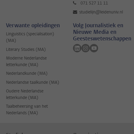
071 527 11 11
studielijn@leidenuniv.nl
Verwante opleidingen
Volg Journalistiek en
Nieuwe Media en
Linguistics (specialisation)
Geesteswetenschappen
(MA)
Volg ons op linkedin
Volg ons op instagram
Volg ons op youtub
Literary Studies (MA)
Moderne Nederlandse
letterkunde (MA)
Nederlandkunde (MA)
Nederlandse taalkunde (MA)
Oudere Nederlandse
letterkunde (MA)
Taalbeheersing van het
Nederlands (MA)