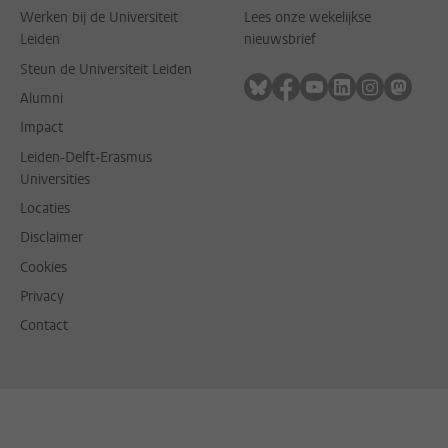
Werken bij de Universiteit
Lees onze wekelijkse
Leiden
nieuwsbrief
Steun de Universiteit Leiden
Volg ons op bluesky
Volg ons op facebook
Volg ons op youtub
Volg ons op li
Volg ons o
Volg 
Alumni
Impact
Leiden-Delft-Erasmus
Universities
Locaties
Disclaimer
Cookies
Privacy
Contact