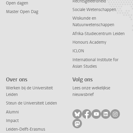
Rechtsgeleerdheid
Open dagen
Sociale Wetenschappen
Master Open Dag
Wiskunde en
Natuurwetenschappen
Afrika-Studiecentrum Leiden
Honours Academy
ICLON
International Institute for
Asian Studies
Over ons
Volg ons
Werken bij de Universiteit
Lees onze wekelijkse
Leiden
nieuwsbrief
Steun de Universiteit Leiden
Alumni
Volg ons op bluesky
Volg ons op facebo
Volg ons op yo
Volg ons op
Volg on
Impact
Volg ons op mastodon
Leiden-Delft-Erasmus