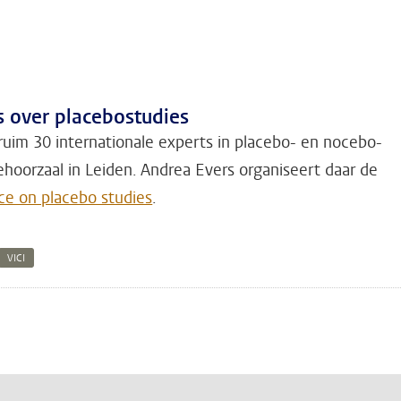
s over placebostudies
ruim 30 internationale experts in placebo- en nocebo-
hoorzaal in Leiden. Andrea Evers organiseert daar de
nce on placebo studies
.
VICI
n
atsApp
 Mastodon