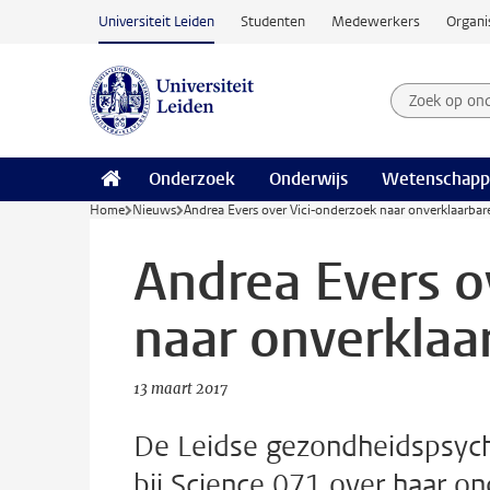
Ga naar hoofdinhoud
Universiteit Leiden
Studenten
Medewerkers
Organi
Zoek op on
Zoekterm
Onderzoek
Onderwijs
Wetenschapp
Home
Nieuws
Andrea Evers over Vici-onderzoek naar onverklaarbare
Andrea Evers o
naar onverklaar
13 maart 2017
De Leidse gezondheidspsych
bij Science 071 over haar o