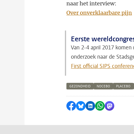
naar het interview:
Over onverklaarbare pijn
Eerste wereldcongre
Van 2-4 april 2017 komen 
onderzoek naar de Stadsge
First official SIPS confere
GEZONDHEID
NOCEBO
PLACEBO
Delen op Facebook
Delen via Bluesky
Delen op LinkedI
Delen via Wh
Delen via