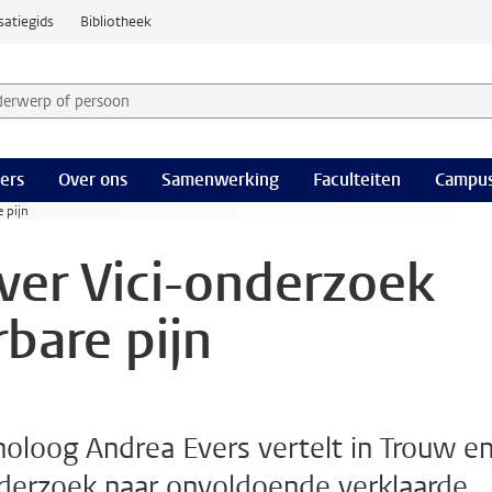
satiegids
Bibliotheek
derwerp of persoon en selecteer categorie
ers
Over ons
Samenwerking
Faculteiten
Campus
 pijn
ver Vici-onderzoek
bare pijn
oloog Andrea Evers vertelt in Trouw e
nderzoek naar onvoldoende verklaarde