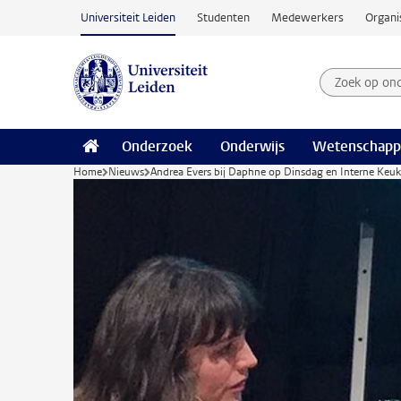
Ga naar hoofdinhoud
Universiteit Leiden
Studenten
Medewerkers
Organi
Zoek op on
Zoekterm
Onderzoek
Onderwijs
Wetenschapp
Home
Nieuws
Andrea Evers bij Daphne op Dinsdag en Interne Keuk