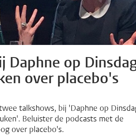
ij Daphne op Dinsda
ken over placebo's
 twee talkshows, bij 'Daphne op Dinsda
uken'. Beluister de podcasts met de
og over placebo's.