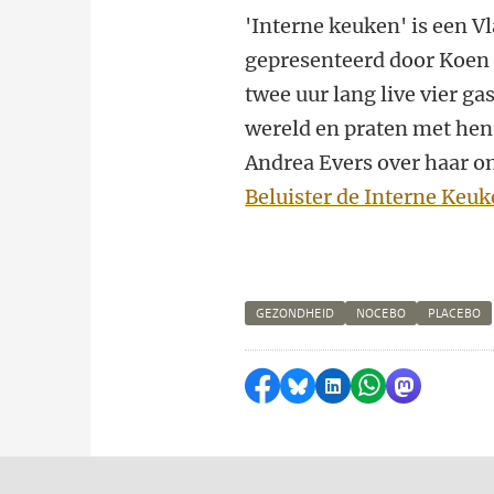
'Interne keuken' is een
gepresenteerd door Koen F
twee uur lang live vier g
wereld en praten met hen
Andrea Evers over haar 
Beluister de Interne Keu
GEZONDHEID
NOCEBO
PLACEBO
Delen op Facebook
Delen via Bluesky
Delen op LinkedI
Delen via Wh
Delen via