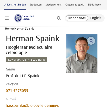
Ga naar hoofdinhoud
Universiteit Leiden
Studenten
Medewerkers
Organisatiegids
Bibliotheek
Menu
Home
Herman Spaink
Herman Spaink
open m
Hoogleraar Moleculaire
celbiologie
KUNSTMATIGE INTELLIGENTIE
Naam
Prof. dr. H.P. Spaink
Telefoon
071 5275055
E-mail
h.p.spaink@biology.leidenuniv.