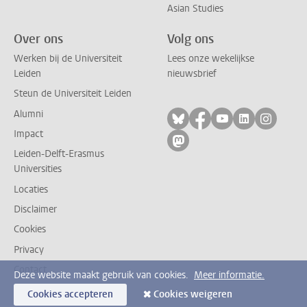
Asian Studies
Over ons
Volg ons
Werken bij de Universiteit
Lees onze wekelijkse
Leiden
nieuwsbrief
Steun de Universiteit Leiden
Alumni
Volg ons op bluesky
Volg ons op facebo
Volg ons op yo
Volg ons op
Volg on
Impact
Volg ons op mastodon
Leiden-Delft-Erasmus
Universities
Locaties
Disclaimer
Cookies
Privacy
Contact
Deze website maakt gebruik van cookies.
Meer informatie.
Cookies accepteren
Cookies weigeren