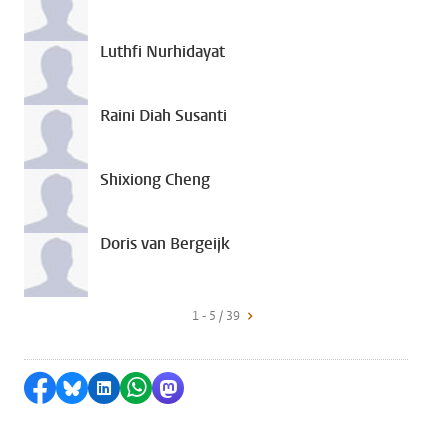
Luthfi Nurhidayat
Raini Diah Susanti
Shixiong Cheng
Doris van Bergeijk
1 - 5 / 39
Delen op Facebook
Delen via Bluesky
Delen op LinkedIn
Delen via WhatsApp
Delen via Mastodon