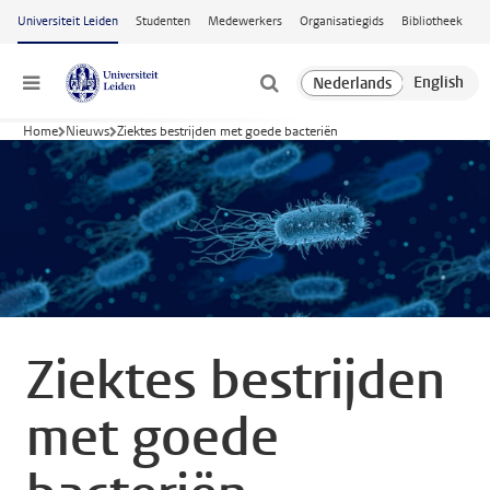
Ga naar hoofdinhoud
Universiteit Leiden
Studenten
Medewerkers
Organisatiegids
Bibliotheek
Menu
Home
Nieuws
Ziektes bestrijden met goede bacteriën
Ziektes bestrijden
met goede