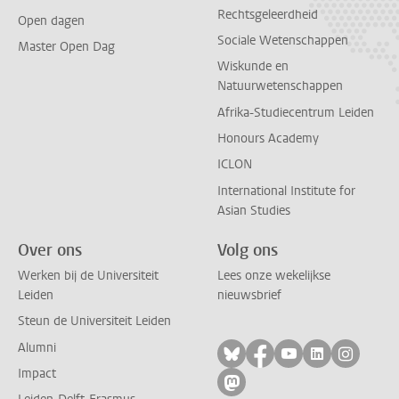
Rechtsgeleerdheid
Open dagen
Sociale Wetenschappen
Master Open Dag
Wiskunde en
Natuurwetenschappen
Afrika-Studiecentrum Leiden
Honours Academy
ICLON
International Institute for
Asian Studies
Over ons
Volg ons
Werken bij de Universiteit
Lees onze wekelijkse
Leiden
nieuwsbrief
Steun de Universiteit Leiden
Alumni
Volg ons op bluesky
Volg ons op facebo
Volg ons op yo
Volg ons op
Volg on
Impact
Volg ons op mastodon