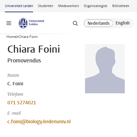
Ga naar hoofdinhoud
Universiteit Leiden
Studenten
Medewerkers
Organisatiegids
Bibliotheek
Menu
Home
Chiara Foini
Chiara Foini
Promovendus
Naam
C. Foini
Telefoon
071 5274021
E-mail
c.foini@biology.leidenuniv.nl