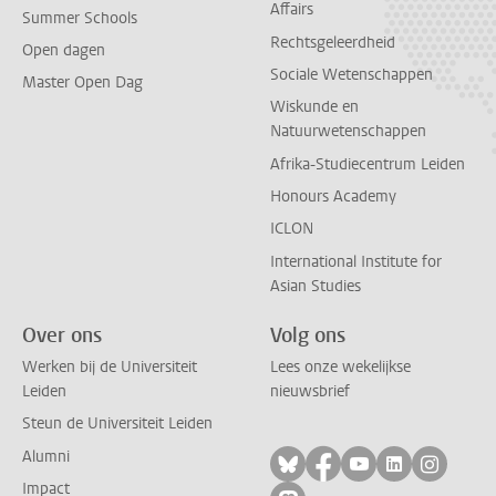
Affairs
Summer Schools
Rechtsgeleerdheid
Open dagen
Sociale Wetenschappen
Master Open Dag
Wiskunde en
Natuurwetenschappen
Afrika-Studiecentrum Leiden
Honours Academy
ICLON
International Institute for
Asian Studies
Over ons
Volg ons
Werken bij de Universiteit
Lees onze wekelijkse
Leiden
nieuwsbrief
Steun de Universiteit Leiden
Alumni
Volg ons op bluesky
Volg ons op facebo
Volg ons op yo
Volg ons op
Volg on
Impact