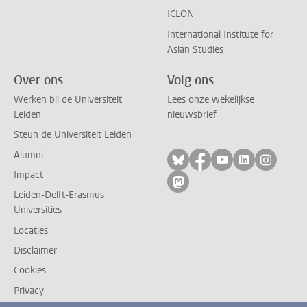
ICLON
International Institute for
Asian Studies
Over ons
Volg ons
Werken bij de Universiteit
Lees onze wekelijkse
Leiden
nieuwsbrief
Steun de Universiteit Leiden
Alumni
Volg ons op bluesky
Volg ons op facebo
Volg ons op yo
Volg ons op
Volg on
Impact
Volg ons op mastodon
Leiden-Delft-Erasmus
Universities
Locaties
Disclaimer
Cookies
Privacy