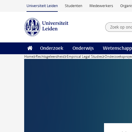
Ga naar hoofdinhoud
Universiteit Leiden
Studenten
Medewerkers
Organi
Zoek op on
Zoekterm
Onderzoek
Onderwijs
Wetenschapp
Home
Rechtsgeleerdheid
Empirical Legal Studies
Onderzoeksproje