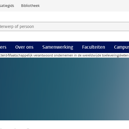
satiegids
Bibliotheek
derwerp of persoon en selecteer categorie
ers
Over ons
Samenwerking
Faculteiten
Campus
cten
Maatschappelijk verantwoord ondernemen in de wereldwijde toeleveringsketen