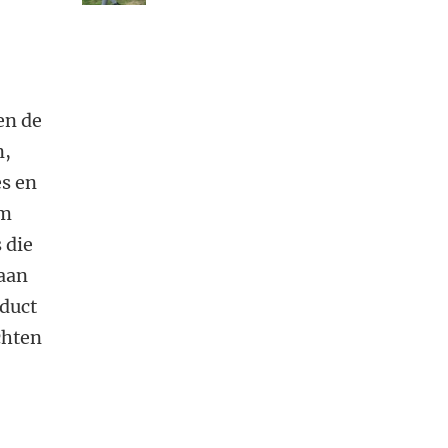
en de
n,
es en
om
 die
 aan
nduct
chten