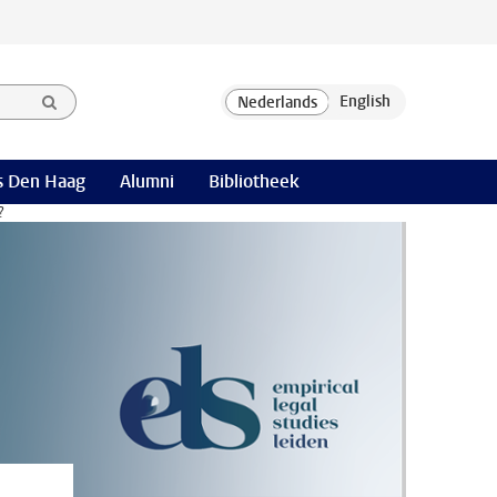
 Den Haag
Alumni
Bibliotheek
?