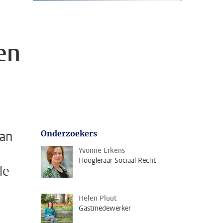
en
van
Onderzoekers
Yvonne Erkens
Hoogleraar Sociaal Recht
le
Helen Pluut
Gastmedewerker