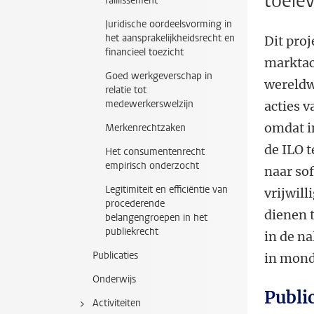
toele
faillissement
Juridische oordeelsvorming in
het aansprakelijkheidsrecht en
Dit pro
financieel toezicht
marktac
Goed werkgeverschap in
wereldw
relatie tot
medewerkerswelzijn
acties 
omdat i
Merkenrechtzaken
de ILO t
Het consumentenrecht
empirisch onderzocht
naar sof
Legitimiteit en efficiëntie van
vrijwill
procederende
dienen 
belangengroepen in het
publiekrecht
in de n
Publicaties
in mond
Onderwijs
Publi
Activiteiten