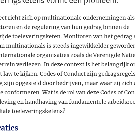
veringsketens vormt een probleem.
ject richt zich op multinationale ondernemingen als
toren en de regulering van hun gedrag binnen de
ijde toeleveringsketen. Monitoren van het gedrag 
van multinationals is steeds ingewikkelder geworde
nternationale organisaties zoals de Verenigde Nati
errein verliezen. In deze context is het belangrijk 
t law te kijken. Codes of Conduct zijn gedragsregels
ig zijn opgesteld door bedrijven, maar waar zij zich
te conformeren. Wat is de rol van deze Codes of Co
aleving en handhaving van fundamentele arbeidsre
iale toeleveringsketens?
caties