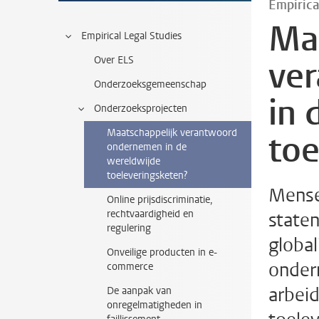
Empirica
Ma
Empirical Legal Studies
Over ELS
ve
Onderzoeksgemeenschap
in 
Onderzoeksprojecten
Maatschappelijk verantwoord
toe
ondernemen in de
wereldwijde
toeleveringsketen?
Mense
Online prijsdiscriminatie,
rechtvaardigheid en
state
regulering
global
Onveilige producten in e-
onder
commerce
arbei
De aanpak van
onregelmatigheden in