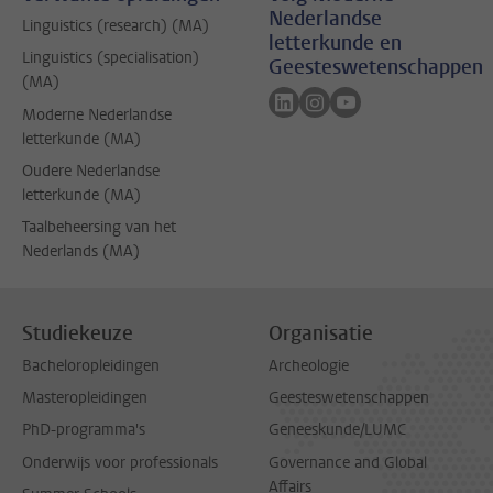
Nederlandse
Linguistics (research) (MA)
letterkunde en
Linguistics (specialisation)
Geesteswetenschappen
(MA)
Volg ons op linkedin
Volg ons op instagram
Volg ons op youtub
Moderne Nederlandse
letterkunde (MA)
Oudere Nederlandse
letterkunde (MA)
Taalbeheersing van het
Nederlands (MA)
Studiekeuze
Organisatie
Bacheloropleidingen
Archeologie
Masteropleidingen
Geesteswetenschappen
PhD-programma's
Geneeskunde/LUMC
Onderwijs voor professionals
Governance and Global
Affairs