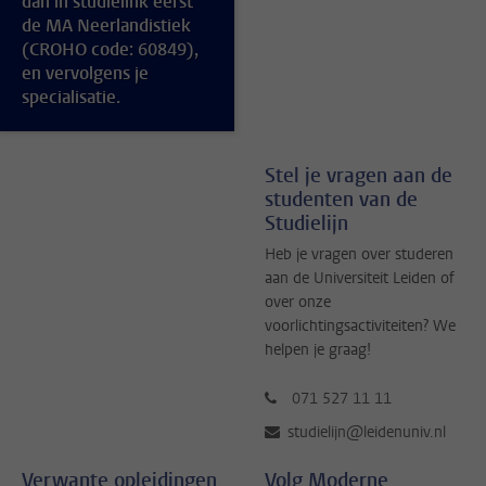
dan in studielink eerst
de MA Neerlandistiek
(CROHO code: 60849),
en vervolgens je
specialisatie.
Stel je vragen aan de
studenten van de
Studielijn
Heb je vragen over studeren
aan de Universiteit Leiden of
over onze
voorlichtingsactiviteiten? We
helpen je graag!
071 527 11 11
studielijn@leidenuniv.nl
Verwante opleidingen
Volg Moderne