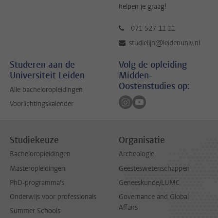
helpen je graag!
071 527 11 11
studielijn@leidenuniv.nl
Studeren aan de
Volg de opleiding
Universiteit Leiden
Midden-
Oostenstudies op:
Alle bacheloropleidingen
Volg ons op instagram
Volg ons op youtube
Voorlichtingskalender
Studiekeuze
Organisatie
Bacheloropleidingen
Archeologie
Masteropleidingen
Geesteswetenschappen
PhD-programma's
Geneeskunde/LUMC
Onderwijs voor professionals
Governance and Global
Affairs
Summer Schools