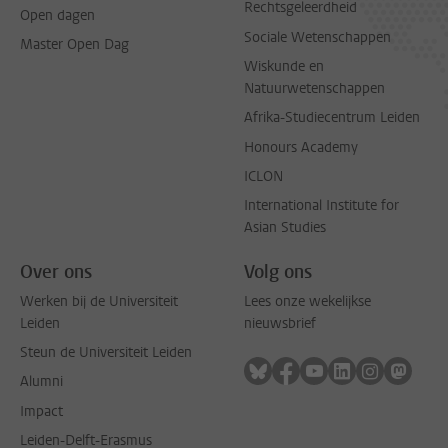
Rechtsgeleerdheid
Open dagen
Sociale Wetenschappen
Master Open Dag
Wiskunde en
Natuurwetenschappen
Afrika-Studiecentrum Leiden
Honours Academy
ICLON
International Institute for
Asian Studies
Over ons
Volg ons
Werken bij de Universiteit
Lees onze wekelijkse
Leiden
nieuwsbrief
Steun de Universiteit Leiden
Volg ons op bluesky
Volg ons op facebook
Volg ons op youtub
Volg ons op li
Volg ons o
Volg 
Alumni
Impact
Leiden-Delft-Erasmus