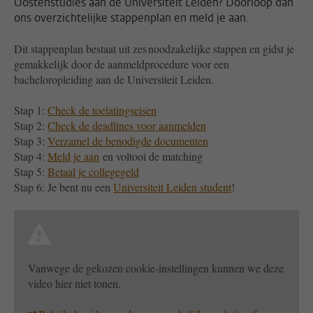
Oostenstudies aan de Universiteit Leiden? Doorloop dan
ons overzichtelijke stappenplan en meld je aan.
Dit stappenplan bestaat uit zes noodzakelijke stappen en gidst je
gemakkelijk door de aanmeldprocedure voor een
bacheloropleiding aan de Universiteit Leiden.
Stap 1:
Check de toelatingseisen
Stap 2:
Check de deadlines voor aanmelden
Stap 3:
Verzamel de benodigde documenten
Stap 4:
Meld je aan
en voltooi de matching
Stap 5:
Betaal je collegegeld
Stap 6: Je bent nu een
Universiteit Leiden student
!
Vanwege de gekozen cookie-instellingen kunnen we deze
video hier niet tonen.