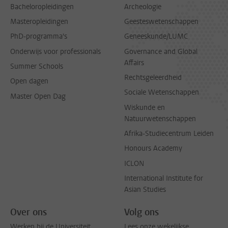
Bacheloropleidingen
Archeologie
Masteropleidingen
Geesteswetenschappen
PhD-programma's
Geneeskunde/LUMC
Onderwijs voor professionals
Governance and Global
Affairs
Summer Schools
Rechtsgeleerdheid
Open dagen
Sociale Wetenschappen
Master Open Dag
Wiskunde en
Natuurwetenschappen
Afrika-Studiecentrum Leiden
Honours Academy
ICLON
International Institute for
Asian Studies
Over ons
Volg ons
Werken bij de Universiteit
Lees onze wekelijkse