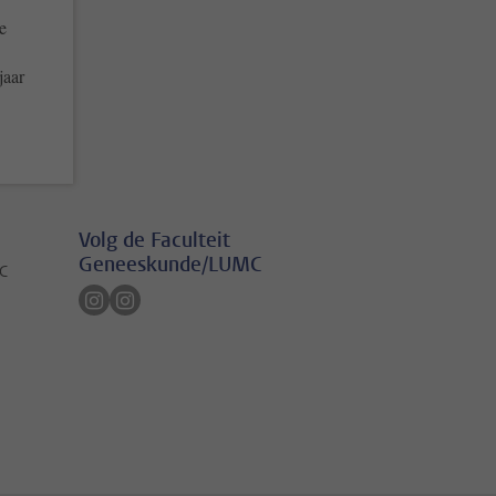
e
jaar
Volg de Faculteit
Geneeskunde/LUMC
MC
Volg ons op instagram
Volg ons op instagram