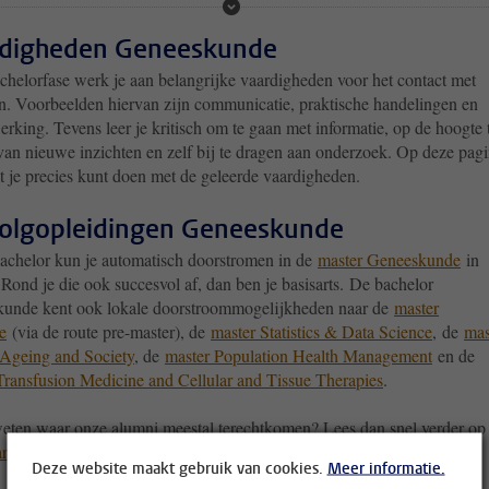
digheden Geneeskunde
achelorfase werk je aan belangrijke vaardigheden voor het contact met
en. Voorbeelden hiervan zijn communicatie, praktische handelingen en
king. Tevens leer je kritisch om te gaan met informatie, op de hoogte 
 van nieuwe inzichten en zelf bij te dragen aan onderzoek. Op deze pag
t je precies kunt doen met de geleerde vaardigheden.
olgopleidingen Geneeskunde
achelor kun je automatisch doorstromen in de
master Geneeskunde
in
Rond je die ook succesvol af, dan ben je basisarts. De bachelor
unde kent ook lokale doorstroommogelijkheden naar de
master
e
(via de route pre-master), de
master Statistics & Data Science
, de
mas
 Ageing and Society
, de
master Population Health Management
en de
Transfusion Medicine and Cellular and Tissue Therapies
.
weten waar onze alumni meestal terechtkomen? Lees dan snel verder op
arbeidsmarkt.
Deze website maakt gebruik van cookies.
Meer informatie.