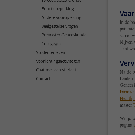
Tweede selectieronde
Functiebeperking
Vaar
Andere vooropleiding
In de b
Veelgestelde vragen
patiënt
samenwer
Premaster Geneeskunde
blijven
Collegegeld
staat wa
Studentenleven
Voorlichtingsactiviteiten
Verv
Chat met een student
Na de b
Leiden. 
Contact
Geneesk
Farmaci
Health,
master
Wil je 
pagina