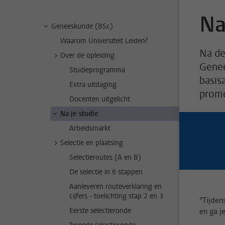
Na
Geneeskunde (BSc)
Waarom Universiteit Leiden?
Na de
Over de opleiding
Genee
Studieprogramma
basisa
Extra uitdaging
promo
Docenten uitgelicht
Na je studie
Arbeidsmarkt
Selectie en plaatsing
Selectieroutes (A en B)
De selectie in 6 stappen
Aanleveren routeverklaring en
cijfers - toelichting stap 2 en 3
“Tijden
Eerste selectieronde
en ga j