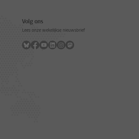
Volg ons
Lees onze wekelijkse nieuwsbrief
Volg ons op bluesky
Volg ons op facebook
Volg ons op youtube
Volg ons op linkedin
Volg ons op instagram
Volg ons op mastodon