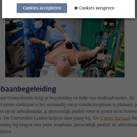
vergroot 
Cookies accepteren
Cookies weigeren
baanbegeleiding
dent Geneeskunde krijg je begeleiding en hulp van studieadviseurs. Al
t eerste studiejaar is het verstandig om je (studie)loopbaan te plannen, j
en op de arbeidsmarkt, je persoonlijk profiel vorm te geven en te bouw
v. De Universiteit Leiden helpt je daar graag bij. De
Career Services
bi
euning bij vragen over jouw loopbaan, persoonlijk profiel, de arbeidsma
citeren.