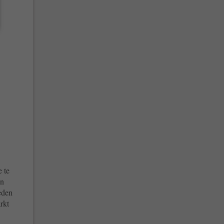
afbeeldingen
e te
en
eden
rkt