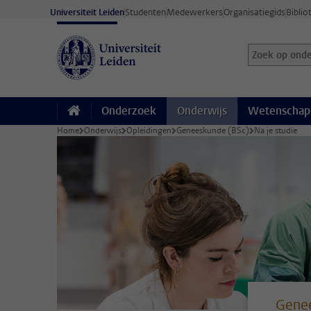
Ga direct naar de inhoud
Universiteit Leiden
Studenten
Medewerkers
Organisatiegids
Biblio
Zoek op onder
Zoekterm
Onderzoek
Onderwijs
Wetenschap
Home
Onderwijs
Opleidingen
Geneeskunde (BSc)
Na je studie
Gene