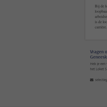
Bij de 
loopbaan
arbeidsm
is de lo
carrière.
Vragen o
Geneesk
Heb je een
het Loket S
selecti