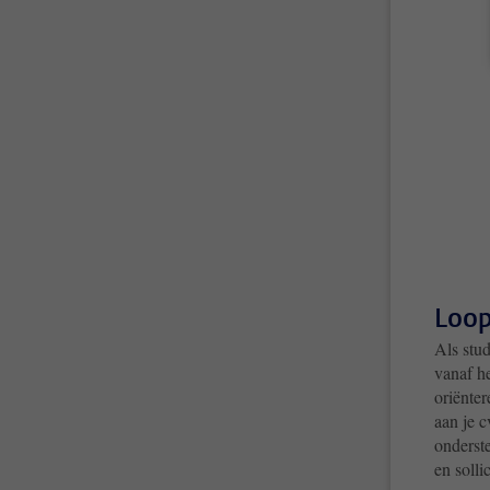
Loop
Als stu
vanaf he
oriënter
aan je c
onderst
en solli