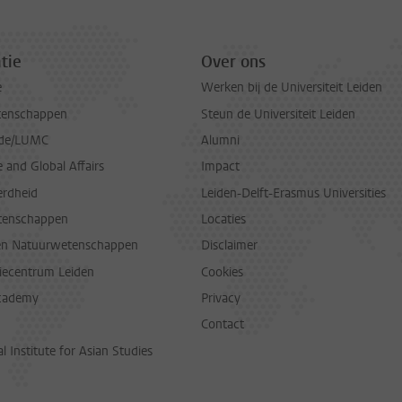
tie
Over ons
e
Werken bij de Universiteit Leiden
tenschappen
Steun de Universiteit Leiden
de/LUMC
Alumni
and Global Affairs
Impact
erdheid
Leiden-Delft-Erasmus Universities
tenschappen
Locaties
en Natuurwetenschappen
Disclaimer
diecentrum Leiden
Cookies
cademy
Privacy
Contact
l Institute for Asian Studies