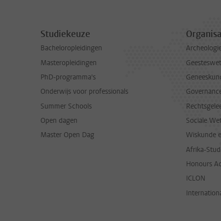
Studiekeuze
Organisa
Bacheloropleidingen
Archeologi
Masteropleidingen
Geesteswe
PhD-programma's
Geneeskun
Onderwijs voor professionals
Governance 
Summer Schools
Rechtsgele
Open dagen
Sociale We
Master Open Dag
Wiskunde 
Afrika-Stu
Honours A
ICLON
Internationa