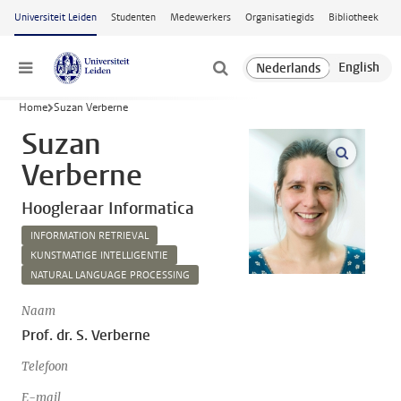
Ga naar hoofdinhoud
Universiteit Leiden
Studenten
Medewerkers
Organisatiegids
Bibliotheek
Menu
Home
Suzan Verberne
Suzan
open m
Verberne
Hoogleraar Informatica
INFORMATION RETRIEVAL
KUNSTMATIGE INTELLIGENTIE
NATURAL LANGUAGE PROCESSING
Naam
Prof. dr. S. Verberne
Telefoon
E-mail