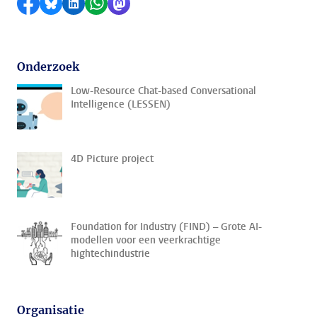
Delen op Facebook
Delen via Bluesky
Delen op LinkedIn
Delen via WhatsApp
Delen via Mastodon
Onderzoek
Low-Resource Chat-based Conversational
Intelligence (LESSEN)
4D Picture project
Foundation for Industry (FIND) – Grote AI-
modellen voor een veerkrachtige
hightechindustrie
Organisatie