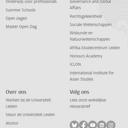
Onderwijs voor professionals
Governance and Global
Affairs
Summer Schools
Rechtsgeleerdheid
Open dagen
Sociale Wetenschappen
Master Open Dag
Wiskunde en
Natuurwetenschappen
Afrika-Studiecentrum Leiden
Honours Academy
ICLON
International Institute for
Asian Studies
Over ons
Volg ons
Werken bij de Universiteit
Lees onze wekelijkse
Leiden
nieuwsbrief
Steun de Universiteit Leiden
Alumni
Volg ons op bluesky
Volg ons op facebo
Volg ons op yo
Volg ons op
Volg on