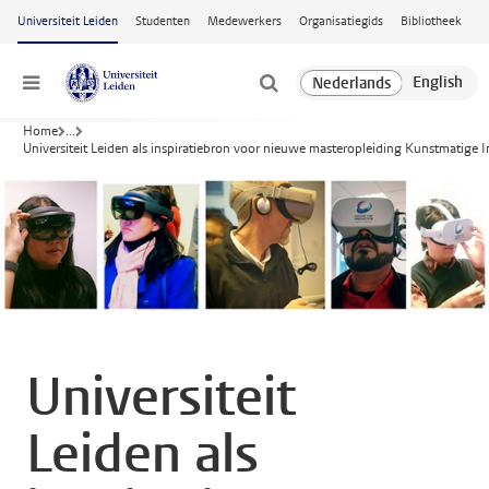
Ga naar hoofdinhoud
Universiteit Leiden
Studenten
Medewerkers
Organisatiegids
Bibliotheek
Menu
Home
...
Universiteit Leiden als inspiratiebron voor nieuwe masteropleiding Kunstmatige I
Universiteit
Leiden als