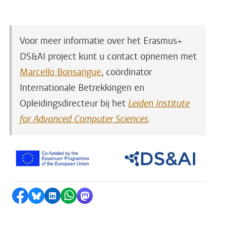
Voor meer informatie over het Erasmus+
DS&AI project kunt u contact opnemen met
Marcello Bonsangue
, coördinator
Internationale Betrekkingen en
Opleidingsdirecteur bij het
Leiden Institute
for Advanced Computer Sciences
.
Delen op Facebook
Delen via Bluesky
Delen op LinkedIn
Delen via WhatsApp
Delen via Mastodon