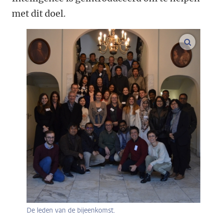
met dit doel.
vergroo
De leden van de bijeenkomst.