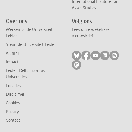
International Institute for
Asian Studies
Over ons
Volg ons
Werken bij de Universiteit
Lees onze wekelijkse
Leiden
nieuwsbrief
Steun de Universiteit Leiden
Alumni
Volg ons op bluesky
Volg ons op facebo
Volg ons op yo
Volg ons op
Volg on
Impact
Volg ons op mastodon
Leiden-Delft-Erasmus
Universities
Locaties
Disclaimer
Cookies
Privacy
Contact