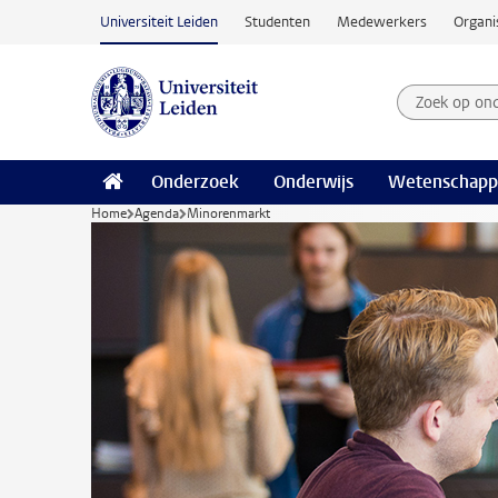
Ga naar hoofdinhoud
Universiteit Leiden
Studenten
Medewerkers
Organi
Zoek op on
Zoekterm
Onderzoek
Onderwijs
Wetenschapp
Home
Agenda
Minorenmarkt