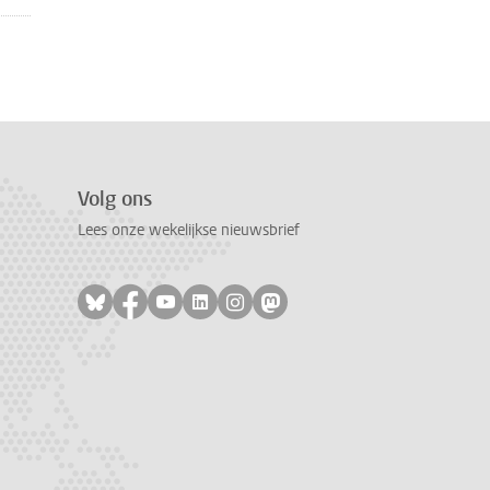
Volg ons
Lees onze wekelijkse nieuwsbrief
Volg ons op bluesky
Volg ons op facebook
Volg ons op youtube
Volg ons op linkedin
Volg ons op instagram
Volg ons op mastodon