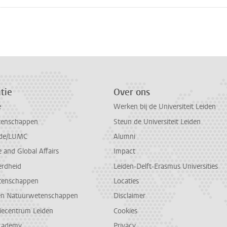
n
atsApp
 Mastodon
tie
Over ons
e
Werken bij de Universiteit Leiden
tenschappen
Steun de Universiteit Leiden
de/LUMC
Alumni
and Global Affairs
Impact
erdheid
Leiden-Delft-Erasmus Universities
tenschappen
Locaties
en Natuurwetenschappen
Disclaimer
diecentrum Leiden
Cookies
cademy
Privacy