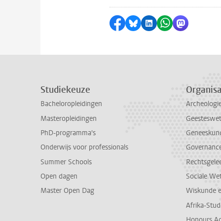
Delen op Facebook
Delen via Bluesky
Delen op LinkedI
Delen via Wh
Delen via
Studiekeuze
Organisa
Bacheloropleidingen
Archeologi
Masteropleidingen
Geesteswe
PhD-programma's
Geneeskun
Onderwijs voor professionals
Governance 
Summer Schools
Rechtsgele
Open dagen
Sociale We
Master Open Dag
Wiskunde 
Afrika-Stu
Honours A