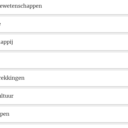
tiewetenschappen
e
appij
trekkingen
ultuur
ppen