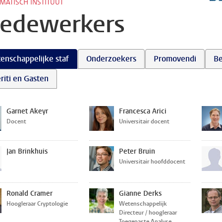
MATISCH INSTITUUT
edewerkers
enschappelijke staf
Onderzoekers
Promovendi
Be
riti en Gasten
Garnet Akeyr
Francesca Arici
Docent
Universitair docent
Jan Brinkhuis
Peter Bruin
Universitair hoofddocent
Ronald Cramer
Gianne Derks
Hoogleraar Cryptologie
Wetenschappelijk
Directeur / hoogleraar
Toegepaste Analyse