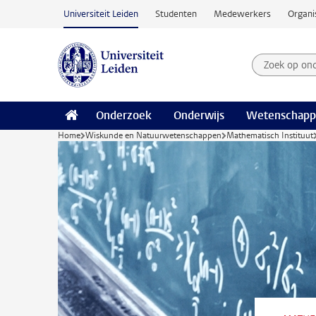
Ga naar hoofdinhoud
Universiteit Leiden
Studenten
Medewerkers
Organi
Zoek op on
Zoekterm
Onderzoek
Onderwijs
Wetenschapp
Home
Wiskunde en Natuurwetenschappen
Mathematisch Instituut