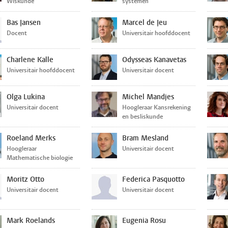
Wiskunde
systemen
Bas Jansen
Marcel de Jeu
Docent
Universitair hoofddocent
Charlene Kalle
Odysseas Kanavetas
Universitair hoofddocent
Universitair docent
Olga Lukina
Michel Mandjes
Universitair docent
Hoogleraar Kansrekening
en besliskunde
Roeland Merks
Bram Mesland
Hoogleraar
Universitair docent
Mathematische biologie
Moritz Otto
Federica Pasquotto
Universitair docent
Universitair docent
Mark Roelands
Eugenia Rosu