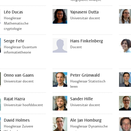
Léo Ducas
Yajnaseni Dutta
Hoogleraar
Universitair docent
Mathematische
cryptologie
Serge Fehr
Hans Finkelnberg
Hoogleraar Quantum
Docent
informatietheorie
Onno van Gaans
Peter Grünwald
Universitair docent
Hoogleraar Statistisch
leren
Rajat Hazra
Sander Hille
Universitair hoofddocent
Universitair docent
David Holmes
Ale Jan Homburg
Hoogleraar Zuivere
Hoogleraar Dynamische