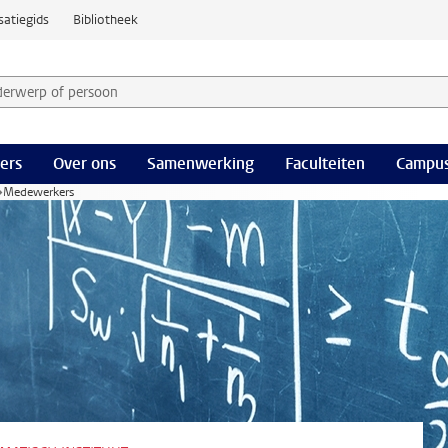
satiegids
Bibliotheek
derwerp of persoon en selecteer categorie
ers
Over ons
Samenwerking
Faculteiten
Campus
Medewerkers