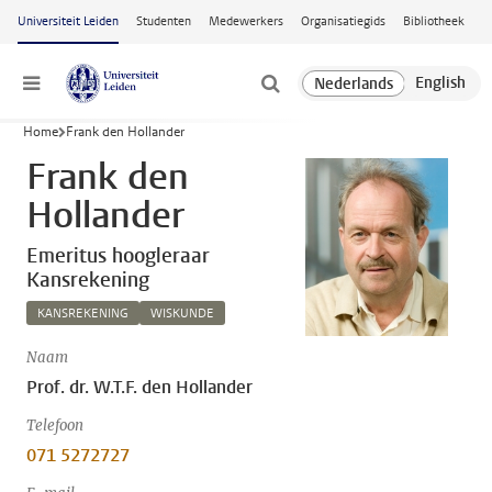
Ga naar hoofdinhoud
Universiteit Leiden
Studenten
Medewerkers
Organisatiegids
Bibliotheek
Menu
Home
Frank den Hollander
Frank den
Hollander
Emeritus hoogleraar
Kansrekening
KANSREKENING
WISKUNDE
Naam
Prof. dr. W.T.F. den Hollander
Telefoon
071 5272727