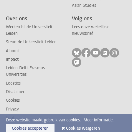
Asian Studies
Over ons
Volg ons
Werken bij de Universiteit
Lees onze wekelijkse
Leiden
nieuwsbrief
Steun de Universiteit Leiden
Alumni
Volg ons op bluesky
Volg ons op facebo
Volg ons op yo
Volg ons op
Volg on
Impact
Volg ons op mastodon
Leiden-Delft-Erasmus
Universities
Locaties
Disclaimer
Cookies
Privacy
Contact
Deze website maakt gebruik van cookies.
Meer informatie.
Cookies accepteren
Cookies weigeren