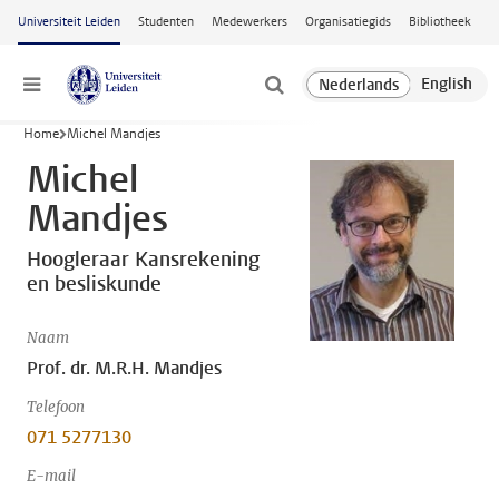
Ga naar hoofdinhoud
Universiteit Leiden
Studenten
Medewerkers
Organisatiegids
Bibliotheek
Menu
Home
Michel Mandjes
Michel
Mandjes
Hoogleraar Kansrekening
en besliskunde
Naam
Prof. dr. M.R.H. Mandjes
Telefoon
071 5277130
E-mail