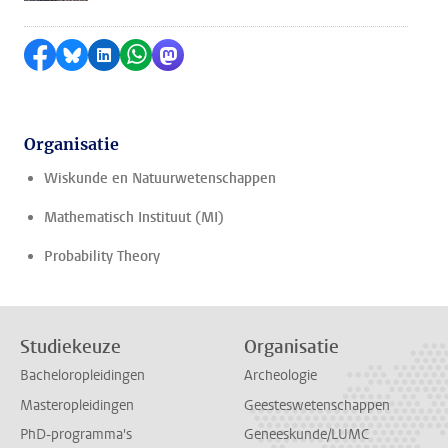
Delen op Facebook
Delen via Bluesky
Delen op LinkedIn
Delen via WhatsApp
Delen via Mastodon
Organisatie
Wiskunde en Natuurwetenschappen
Mathematisch Instituut (MI)
Probability Theory
Studiekeuze
Organisatie
Bacheloropleidingen
Archeologie
Masteropleidingen
Geesteswetenschappen
PhD-programma's
Geneeskunde/LUMC