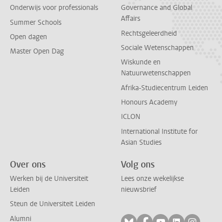
Onderwijs voor professionals
Governance and Global
Affairs
Summer Schools
Rechtsgeleerdheid
Open dagen
Sociale Wetenschappen
Master Open Dag
Wiskunde en
Natuurwetenschappen
Afrika-Studiecentrum Leiden
Honours Academy
ICLON
International Institute for
Asian Studies
Over ons
Volg ons
Werken bij de Universiteit
Lees onze wekelijkse
Leiden
nieuwsbrief
Steun de Universiteit Leiden
Alumni
Volg ons op bluesky
Volg ons op facebo
Volg ons op yo
Volg ons op
Volg on