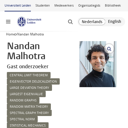
Ga naar hoofdinhoud
Universiteit Leiden
Studenten
Medewerkers
Organisatiegids
Bibliotheek
Menu
Home
Nandan Malhotra
Nandan
open m
Malhotra
Gast onderzoeker
CENTRAL LIMIT THEOREM
EIGENVECTOR DELOCALIZATION
LARGE DEVIATION THEORY
LARGEST EIGENVALUE
RANDOM GRAPHS
RANDOM MATRIX THEORY
SPECTRAL GRAPH THEORY
SPECTRAL NORM
STATISTICAL MECHANICS