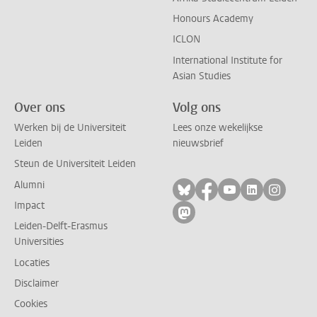
Honours Academy
ICLON
International Institute for
Asian Studies
Over ons
Volg ons
Werken bij de Universiteit
Lees onze wekelijkse
Leiden
nieuwsbrief
Steun de Universiteit Leiden
Alumni
Volg ons op bluesky
Volg ons op facebo
Volg ons op yo
Volg ons op
Volg on
Impact
Volg ons op mastodon
Leiden-Delft-Erasmus
Universities
Locaties
Disclaimer
Cookies