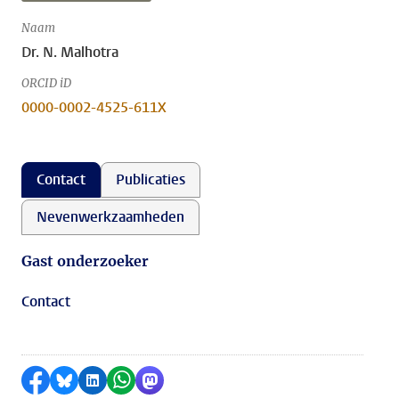
Naam
Dr. N. Malhotra
ORCID iD
0000-0002-4525-611X
Contact
Publicaties
Nevenwerkzaamheden
Gast onderzoeker
Contact
Delen op Facebook
Delen via Bluesky
Delen op LinkedIn
Delen via WhatsApp
Delen via Mastodon