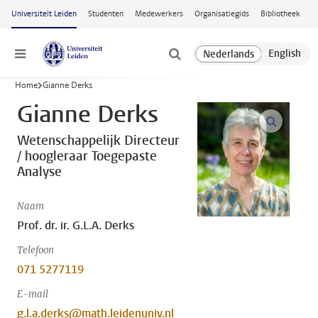
Ga naar hoofdinhoud
Universiteit Leiden
Studenten
Medewerkers
Organisatiegids
Bibliotheek
Menu
Home
Gianne Derks
Gianne Derks
open m
Wetenschappelijk Directeur
/ hoogleraar Toegepaste
Analyse
Naam
Prof. dr. ir. G.L.A. Derks
Telefoon
071 5277119
E-mail
g.l.a.derks@math.leidenuniv.nl