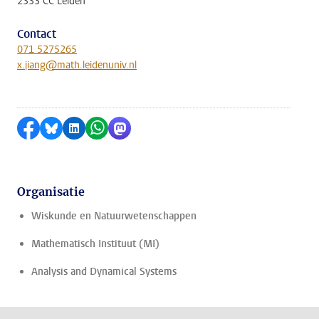
2333 CC Leiden
Contact
071 5275265
x.jiang@math.leidenuniv.nl
Delen op Facebook
Delen via Bluesky
Delen op LinkedIn
Delen via WhatsApp
Delen via Mastodon
Organisatie
Wiskunde en Natuurwetenschappen
Mathematisch Instituut (MI)
Analysis and Dynamical Systems