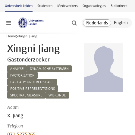
Ga naar hoofdinhoud
Universiteit Leiden
Studenten
Medewerkers
Organisatiegids
Bibliotheek
Menu
Home
Xingni Jiang
Xingni Jiang
Gastonderzoeker
ANALYSE
DYNAMISCHE SYSTEMEN
FACTORIZATION
PARTIALLY ORDERED SPACE
POSITIVE REPRESENTATIONS
SPECTRAL MEASURE
WISKUNDE
Naam
X. Jiang
Telefoon
071 5275265