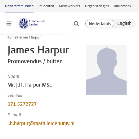
Ga naar hoofdinhoud
Universiteit Leiden
Studenten
Medewerkers
Organisatiegids
Bibliotheek
Menu
Home
James Harpur
James Harpur
Promovendus / buiten
Naam
Mr. J.H. Harpur MSc
Telefoon
071 5272727
E-mail
j.h.harpur@math.leidenuniv.nl