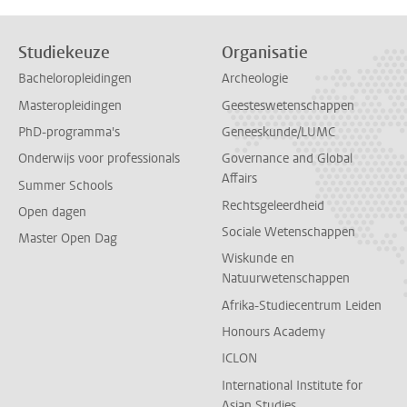
Studiekeuze
Organisatie
Bacheloropleidingen
Archeologie
Masteropleidingen
Geesteswetenschappen
PhD-programma's
Geneeskunde/LUMC
Onderwijs voor professionals
Governance and Global
Affairs
Summer Schools
Rechtsgeleerdheid
Open dagen
Sociale Wetenschappen
Master Open Dag
Wiskunde en
Natuurwetenschappen
Afrika-Studiecentrum Leiden
Honours Academy
ICLON
International Institute for
Asian Studies