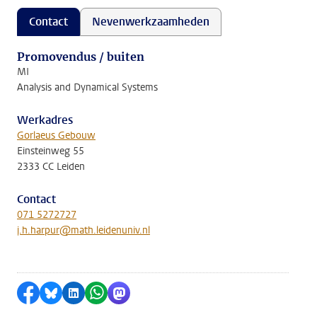
Contact
Nevenwerkzaamheden
Promovendus / buiten
MI
Analysis and Dynamical Systems
Werkadres
Gorlaeus Gebouw
Einsteinweg 55
2333 CC Leiden
Contact
071 5272727
j.h.harpur@math.leidenuniv.nl
Delen op Facebook
Delen via Bluesky
Delen op LinkedIn
Delen via WhatsApp
Delen via Mastodon