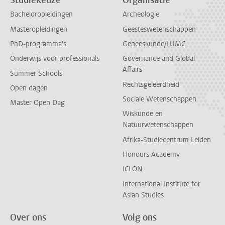
Studiekeuze
Organisatie
Bacheloropleidingen
Archeologie
Masteropleidingen
Geesteswetenschappen
PhD-programma's
Geneeskunde/LUMC
Onderwijs voor professionals
Governance and Global
Affairs
Summer Schools
Rechtsgeleerdheid
Open dagen
Sociale Wetenschappen
Master Open Dag
Wiskunde en
Natuurwetenschappen
Afrika-Studiecentrum Leiden
Honours Academy
ICLON
International Institute for
Asian Studies
Over ons
Volg ons