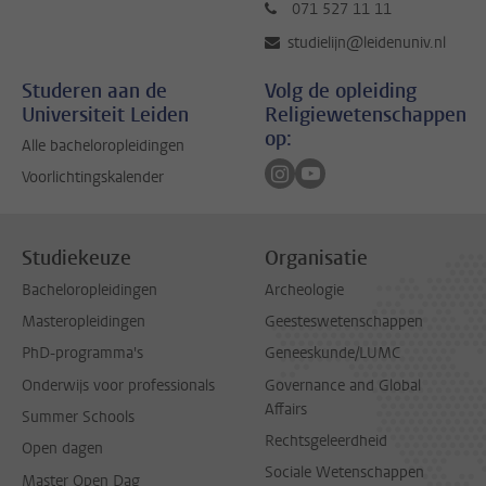
071 527 11 11
studielijn@leidenuniv.nl
Studeren aan de
Volg de opleiding
Universiteit Leiden
Religiewetenschappen
op:
Alle bacheloropleidingen
Volg ons op instagram
Volg ons op youtube
Voorlichtingskalender
Studiekeuze
Organisatie
Bacheloropleidingen
Archeologie
Masteropleidingen
Geesteswetenschappen
PhD-programma's
Geneeskunde/LUMC
Onderwijs voor professionals
Governance and Global
Affairs
Summer Schools
Rechtsgeleerdheid
Open dagen
Sociale Wetenschappen
Master Open Dag