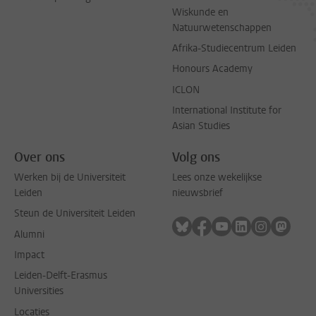
Wiskunde en
Natuurwetenschappen
Afrika-Studiecentrum Leiden
Honours Academy
ICLON
International Institute for
Asian Studies
Over ons
Volg ons
Werken bij de Universiteit
Lees onze wekelijkse
Leiden
nieuwsbrief
Steun de Universiteit Leiden
Volg ons op bluesky
Volg ons op facebook
Volg ons op youtub
Volg ons op li
Volg ons o
Volg 
Alumni
Impact
Leiden-Delft-Erasmus
Universities
Locaties