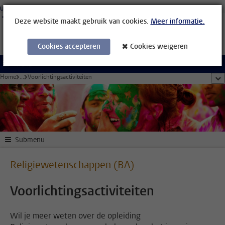
Ga direct naar de inhoud
Universiteit Leiden
Studenten
Medewerkers
Organisatiegids
Bibliotheek
Deze website maakt gebruik van cookies.
Meer informatie.
Cookies accepteren
Cookies weigeren
Menu
Home
...
Voorlichtingsactiviteiten
too
Submenu
Religiewetenschappen (BA)
Voorlichtingsactiviteiten
Wil je meer weten over de opleiding