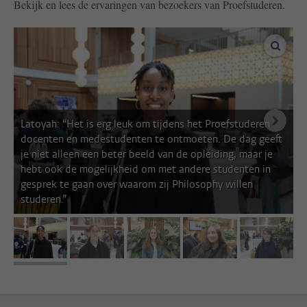
Bekijk en lees de ervaringen van bezoekers van Proefstuderen.
vergro
volgen
Latoyah: “Het is erg leuk om tijdens het Proefstuderen
docenten en medestudenten te ontmoeten. De dag geeft
je niet alleen een beter beeld van de opleiding, maar je
hebt ook de mogelijkheid om met andere studenten in
gesprek te gaan over waarom zij Philosophy willen
studeren.”
afbeelding 1
afbeelding 2
afbeelding 3
afbeelding 4
afbeeldin