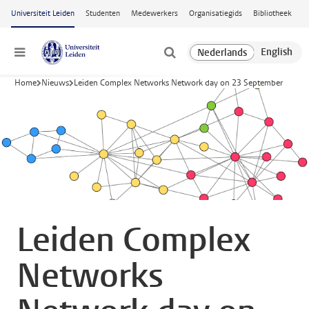
Ga naar hoofdinhoud
Universiteit Leiden
Studenten
Medewerkers
Organisatiegids
Bibliotheek
Menu
Home
Nieuws
Leiden Complex Networks Network day on 23 September
Leiden Complex
Networks