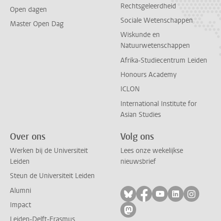
Rechtsgeleerdheid
Open dagen
Sociale Wetenschappen
Master Open Dag
Wiskunde en
Natuurwetenschappen
Afrika-Studiecentrum Leiden
Honours Academy
ICLON
International Institute for
Asian Studies
Over ons
Volg ons
Werken bij de Universiteit
Lees onze wekelijkse
Leiden
nieuwsbrief
Steun de Universiteit Leiden
Alumni
Volg ons op bluesky
Volg ons op facebo
Volg ons op yo
Volg ons op
Volg on
Impact
Volg ons op mastodon
Leiden-Delft-Erasmus