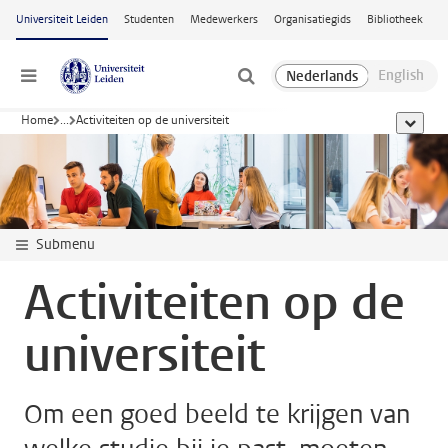
Ga naar hoofdinhoud
Universiteit Leiden
Studenten
Medewerkers
Organisatiegids
Bibliotheek
Menu
Home
...
Activiteiten op de universiteit
toon all
Submenu
Activiteiten op de
universiteit
Om een goed beeld te krijgen van