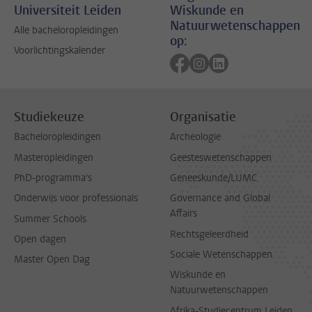
Universiteit Leiden
Wiskunde en
Natuurwetenschappen
Alle bacheloropleidingen
op:
Voorlichtingskalender
Volg ons op facebook
Volg ons op instagram
Volg ons op linkedi
Studiekeuze
Organisatie
Bacheloropleidingen
Archeologie
Masteropleidingen
Geesteswetenschappen
PhD-programma's
Geneeskunde/LUMC
Onderwijs voor professionals
Governance and Global
Affairs
Summer Schools
Rechtsgeleerdheid
Open dagen
Sociale Wetenschappen
Master Open Dag
Wiskunde en
Natuurwetenschappen
Afrika-Studiecentrum Leiden