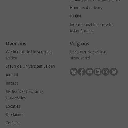
Honours Academy
ICLON
International Institute for
Asian Studies
Over ons
Volg ons
Werken bij de Universiteit
Lees onze wekelijkse
Leiden
nieuwsbrief
Steun de Universiteit Leiden
Volg ons op bluesky
Volg ons op facebook
Volg ons op youtub
Volg ons op li
Volg ons o
Volg 
Alumni
Impact
Leiden-Delft-Erasmus
Universities
Locaties
Disclaimer
Cookies