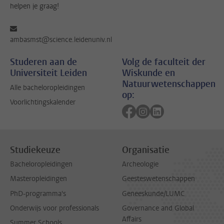
helpen je graag!
ambasmst@science.leidenuniv.nl
Studeren aan de
Volg de faculteit der
Universiteit Leiden
Wiskunde en
Natuurwetenschappen
Alle bacheloropleidingen
op:
Voorlichtingskalender
Volg ons op facebook
Volg ons op instagram
Volg ons op linkedi
Studiekeuze
Organisatie
Bacheloropleidingen
Archeologie
Masteropleidingen
Geesteswetenschappen
PhD-programma's
Geneeskunde/LUMC
Onderwijs voor professionals
Governance and Global
Affairs
Summer Schools