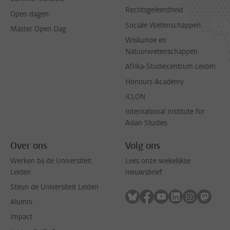
Rechtsgeleerdheid
Open dagen
Sociale Wetenschappen
Master Open Dag
Wiskunde en
Natuurwetenschappen
Afrika-Studiecentrum Leiden
Honours Academy
ICLON
International Institute for
Asian Studies
Over ons
Volg ons
Werken bij de Universiteit
Lees onze wekelijkse
Leiden
nieuwsbrief
Steun de Universiteit Leiden
Volg ons op bluesky
Volg ons op facebook
Volg ons op youtub
Volg ons op li
Volg ons o
Volg 
Alumni
Impact