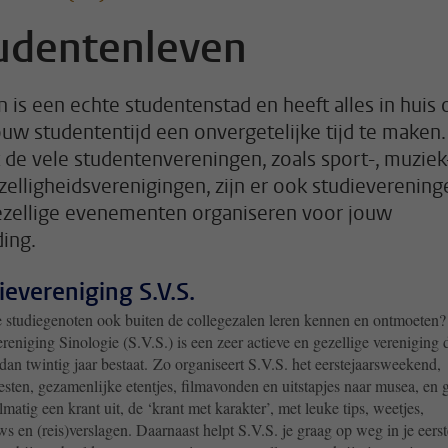
udentenleven
n is een echte studentenstad en heeft alles in huis
ouw studententijd een onvergetelijke tijd te maken.
 de vele studentenvereningen, zoals sport-, muziek
zelligheidsverenigingen, zijn er ook studieverening
ezellige evenementen organiseren voor jouw
ding.
ievereniging S.V.S.
je studiegenoten ook buiten de collegezalen leren kennen en ontmoeten?
reniging Sinologie (S.V.S.) is een zeer actieve en gezellige vereniging 
dan twintig jaar bestaat. Zo organiseert S.V.S. het eerstejaarsweekend,
esten, gezamenlijke etentjes, filmavonden en uitstapjes naar musea, en 
lmatig een krant uit, de ‘krant met karakter’, met leuke tips, weetjes,
ws en (reis)verslagen. Daarnaast helpt S.V.S. je graag op weg in je eerst