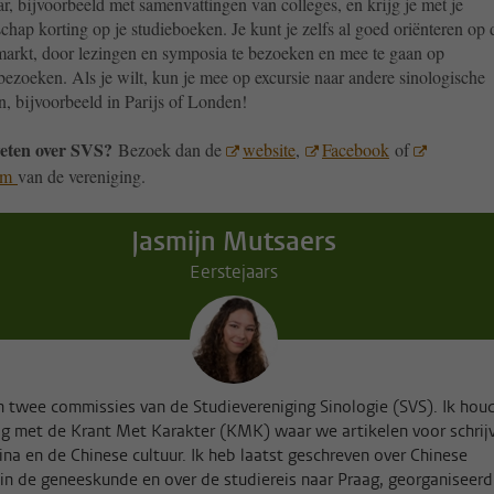
ar, bijvoorbeeld met samenvattingen van colleges, en krijg je met je
chap korting op je studieboeken. Je kunt je zelfs al goed oriënteren op 
markt, door lezingen en symposia te bezoeken en mee te gaan op
bezoeken. Als je wilt, kun je mee op excursie naar andere sinologische
en, bijvoorbeeld in Parijs of Londen!
eten over SVS?
Bezoek dan de
website
,
Facebook
of
ram
van de vereniging.
Jasmijn Mutsaers
Eerstejaars
 in twee commissies van de Studievereniging Sinologie (SVS). Ik hou
g met de Krant Met Karakter (KMK) waar we artikelen voor schrij
ina en de Chinese cultuur. Ik heb laatst geschreven over Chinese
in de geneeskunde en over de studiereis naar Praag, georganiseerd