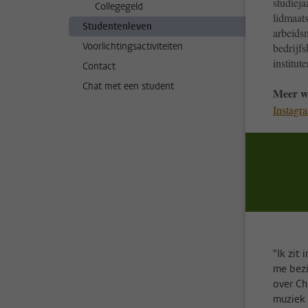
studieja
Collegegeld
lidmaats
Studentenleven
arbeids
Voorlichtingsactiviteiten
bedrijfs
institut
Contact
Chat met een student
Meer w
Instag
"Ik zit
me bezi
over Ch
muziek 