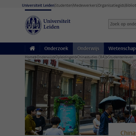
Ga direct naar de inhoud
Universiteit Leiden
Studenten
Medewerkers
Organisatiegids
Biblio
Zoek op onder
Zoekterm
Onderzoek
Onderwijs
Wetenschap
Home
Onderwijs
Opleidingen
Chinastudies (BA)
Studentenleven
China