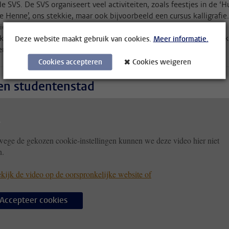
de SVS. De SVS organiseert veel activiteiten, zoals feestjes in de ‘H
 Henne’, ons stekkie, maar ook bijvoorbeeld een cursus kalligrafie.
ievereniging doe je veel dingen waardoor je mensen leert kennen.
k had meegedaan aan het introductiekamp van SVS, had ik al gelijk
Deze website maakt gebruik van cookies.
Meer informatie.
ienden gemaakt!"
Cookies accepteren
Cookies weigeren
en studentenstad
ege de gekozen cookie-instellingen kunnen we deze video hier niet
n.
kijk de video op de oorspronkelijke website of
Accepteer cookies