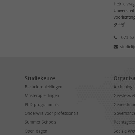
Heb je vrag
Universitei
voorlichtin
graag!
071 52
studieli
Studiekeuze
Organisa
Bacheloropleidingen
Archeologi
Masteropleidingen
Geesteswe
PhD-programma's
Geneeskun
Onderwijs voor professionals
Governance 
Summer Schools
Rechtsgele
Open dagen
Sociale We