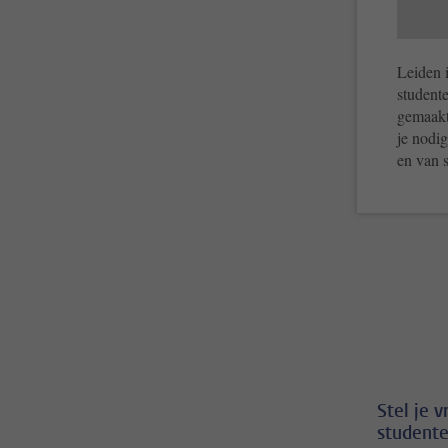
Leiden i
studente
gemaakt 
je nodig
en van 
Stel je 
studente