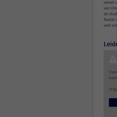
vanuit 
van Ome
de stud
Nadat i
veel vr
Leid
Vanw
tone
Be