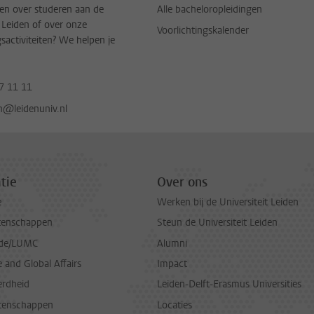
en over studeren aan de
Alle bacheloropleidingen
t Leiden of over onze
Voorlichtingskalender
gsactiviteiten? We helpen je
7 11 11
jn@leidenuniv.nl
tie
Over ons
e
Werken bij de Universiteit Leiden
tenschappen
Steun de Universiteit Leiden
de/LUMC
Alumni
and Global Affairs
Impact
erdheid
Leiden-Delft-Erasmus Universities
tenschappen
Locaties