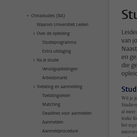
St
Chinastudies (BA)
Waarom Universiteit Leiden
Leide
Over de opleiding
van j
Studieprogramma
Naast
Extra uitdaging
en ge
Na je studie
die g
Vervolgopleidingen
oplei
Arbeidsmarkt
Toelating en aanmelding
Stud
Toelatingseisen
Wil je 
Studieve
Matching
al meer 
Deadlines voor aanmelden
leuke fe
Aanmelden
het rege
Aanmeldprocedure
intervie