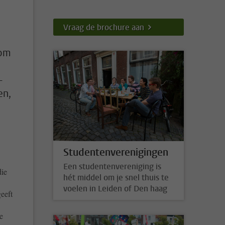
Vraag de brochure aan
 om
-
en,
Studentenverenigingen
Een studentenvereniging is
die
hét middel om je snel thuis te
voelen in Leiden of Den haag
geeft
e